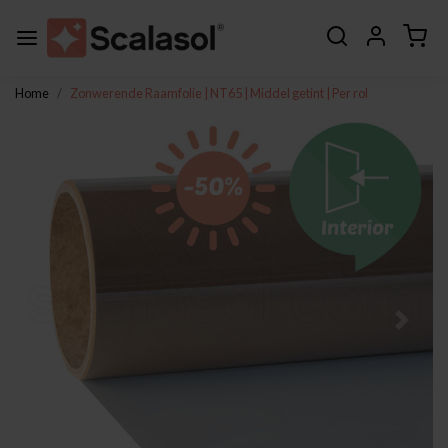
Home
Zonwerende Raamfolie | NT65 | Middel getint | Per rol
Vorige
Volge