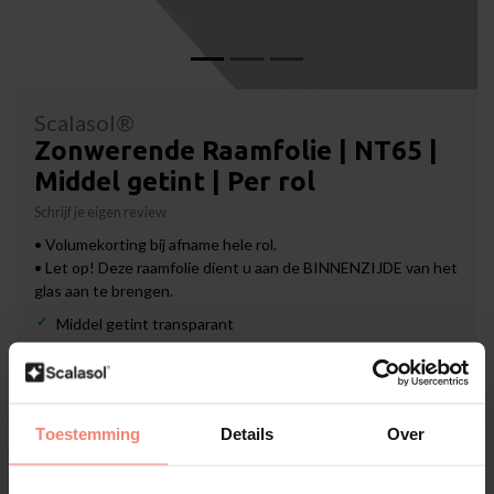
Scalasol®
Zonwerende Raamfolie | NT65 |
Middel getint | Per rol
Schrijf je eigen review
• Volumekorting bij afname hele rol.
• Let op! Deze raamfolie dient u aan de BINNENZIJDE van het
glas aan te brengen.
Middel getint transparant
~ 6°C koelere temperatuur
Montage: Binnenzijde glas
Formaat:
*
Toestemming
Details
Over