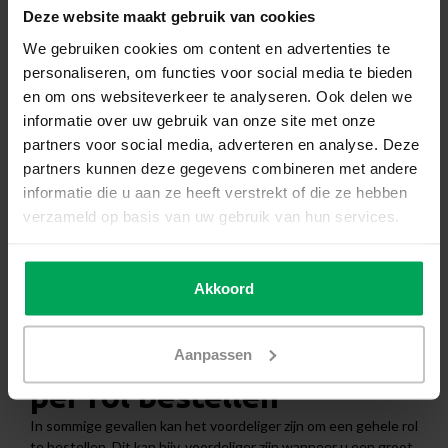
Levertijd: 1-3 werkdagen
Deze website maakt gebruik van cookies
We gebruiken cookies om content en advertenties te
€713,79
personaliseren, om functies voor social media te bieden
en om ons websiteverkeer te analyseren. Ook delen we
In winkelwagen
informatie over uw gebruik van onze site met onze
partners voor social media, adverteren en analyse. Deze
partners kunnen deze gegevens combineren met andere
Hoge klantenbeoordeling: 4.6 van 5
informatie die u aan ze heeft verstrekt of die ze hebben
Achteraf betaling mogelijk met Klarna
verzameld op basis van uw gebruik van hun services.
1-3 werkdagen levertijd
Meer informatie?
Neem contact met ons op
Akkoord
Productomschrijving
Zonwerende folie NT65
Aanpassen
per rol bestellen
In sommige gevallen kan het voordeliger zijn om een gehele rol
te bestellen. Dit kan bijv. voordeliger zijn wanneer u een groot