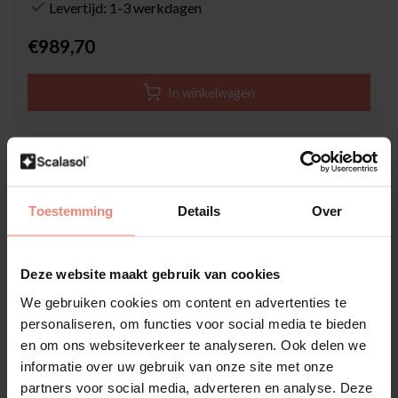
Levertijd: 1-3 werkdagen
€989,70
In winkelwagen
Hoge klantenbeoordeling: 4.6 van 5
Achteraf betaling mogelijk met Klarna
1-3 werkdagen levertijd
Toestemming
Details
Over
Meer informatie?
Neem contact met ons op
Deze website maakt gebruik van cookies
Productomschrijving
We gebruiken cookies om content en advertenties te
Zonwerende folie
personaliseren, om functies voor social media te bieden
SPM70E per rol bestellen
en om ons websiteverkeer te analyseren. Ook delen we
informatie over uw gebruik van onze site met onze
In sommige gevallen kan het voordeliger zijn om een gehele rol
partners voor social media, adverteren en analyse. Deze
te bestellen. Dit kan bijv. voordeliger zijn wanneer u een groot