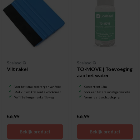
Scalasol®
Scalasol®
Vilt rakel
TO-MOVE | Toevoeging
aan het water
Voor het strak aanbrengen van folie
Concentraat 15ml
Met vilt om krassen te voorkomen
Voor een betere montage van folie
Wrijf bellen gemakkelijk weg
Vermindert vochtophoping
€6,99
€6,99
Bekijk product
Bekijk product