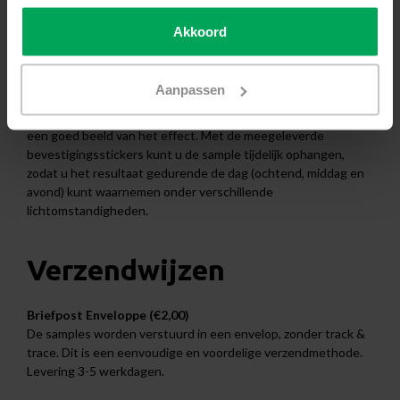
Akkoord
Korte uitleg
U kunt eenvoudig een sample van de SPM70E bestellen,
inclusief de bijbehorende specificaties. Zodra u de sample
Aanpassen
heeft ontvangen, kunt u de raamfolie op uw gemak bekijken
en vergelijken. Door de folie tegen het glas te houden, krijgt u
een goed beeld van het effect. Met de meegeleverde
bevestigingsstickers kunt u de sample tijdelijk ophangen,
zodat u het resultaat gedurende de dag (ochtend, middag en
avond) kunt waarnemen onder verschillende
lichtomstandigheden.
Verzendwijzen
Briefpost Enveloppe (€2,00)
De samples worden verstuurd in een envelop, zonder track &
trace. Dit is een eenvoudige en voordelige verzendmethode.
Levering 3-5 werkdagen.