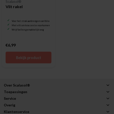
Scalasol®
Vilt rakel
Voor het strak aanbrengen van folie
Met vilt om krassen te voorkomen
Wrijf bellen gemakkelijk weg
€6,99
Bekijk product
Over Scalasol®
Toepassingen
Service
Overig
Klantenservice