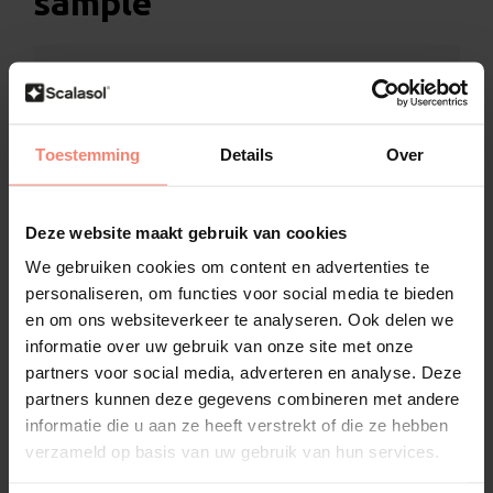
sample
Bekijk de sample van de SPM70E eerst rustig
vóórdat u een definitieve bestelling plaatst
U weet 100% zeker of het product bij uw wensen
Toestemming
Details
Over
past, dankzij de meegeleverde sample
Inclusief speciale bevestigingsstickers om de
Deze website maakt gebruik van cookies
sample eenvoudig op het glas te plaatsen
We gebruiken cookies om content en advertenties te
De sample wordt standaard geleverd in A5-
personaliseren, om functies voor social media te bieden
formaat
en om ons websiteverkeer te analyseren. Ook delen we
informatie over uw gebruik van onze site met onze
Alle specificaties van de SPM70E worden
partners voor social media, adverteren en analyse. Deze
overzichtelijk bijgevoegd
partners kunnen deze gegevens combineren met andere
informatie die u aan ze heeft verstrekt of die ze hebben
verzameld op basis van uw gebruik van hun services.
Omschrijving