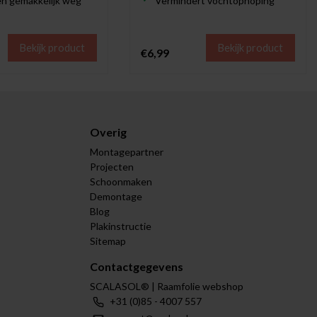
len gemakkelijk weg
Vermindert vochtophoping
Bekijk product
Bekijk product
€6,99
Overig
Montagepartner
Projecten
Schoonmaken
Demontage
Blog
Plakinstructie
Sitemap
Contactgegevens
SCALASOL® | Raamfolie webshop
+31 (0)85 - 4007 557