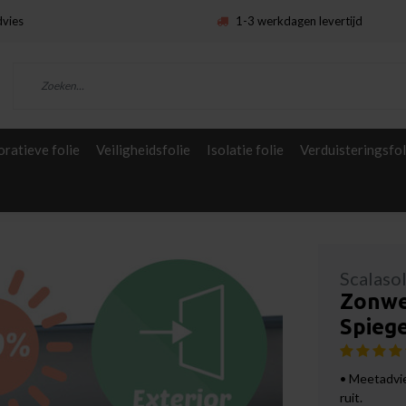
dvies
1-3 werkdagen levertijd
ratieve folie
Veiligheidsfolie
Isolatie folie
Verduisteringsfol
Scalaso
Zonwe
Spiege
• Meetadvie
ruit.