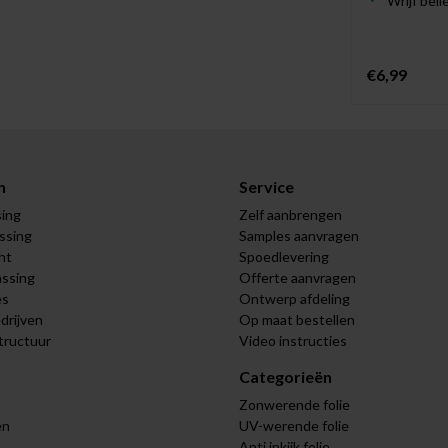
Wrijf bel
€6,99
n
Service
sing
Zelf aanbrengen
assing
Samples aanvragen
ht
Spoedlevering
assing
Offerte aanvragen
es
Ontwerp afdeling
drijven
Op maat bestellen
tructuur
Video instructies
Categorieën
Zonwerende folie
en
UV-werende folie
Anti inkijk folie