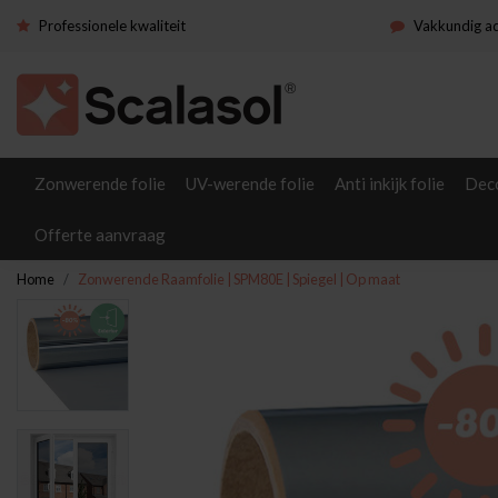
Professionele kwaliteit
Vakkundig a
Zonwerende folie
UV-werende folie
Anti inkijk folie
Deco
Offerte aanvraag
Home
Zonwerende Raamfolie | SPM80E | Spiegel | Op maat