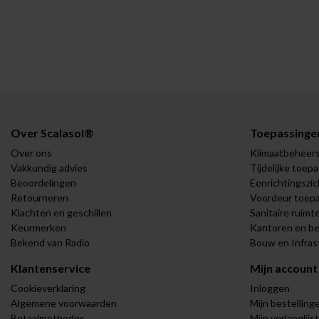
Over Scalasol®
Toepassinge
Over ons
Klimaatbeheer
Vakkundig advies
Tijdelijke toep
Beoordelingen
Eenrichtingszic
Retourneren
Voordeur toep
Klachten en geschillen
Sanitaire ruimt
Keurmerken
Kantoren en be
Bekend van Radio
Bouw en Infras
Klantenservice
Mijn account
Cookieverklaring
Inloggen
Algemene voorwaarden
Mijn bestelling
Betaalmethodes
Mijn verlanglijst