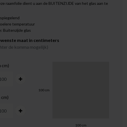
eze raamfolie dient u aan de BUITENZIJDE van het glas aan te
 spiegelend
koelere temperatuur
 Buitenzijde glas
ewenste maat in centimeters
achter de komma mogelijk)
n cm)
100
cm
n cm)
100
cm