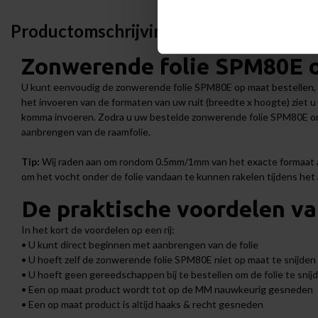
Productomschrijving
Zonwerende folie SPM80E o
U kunt eenvoudig de zonwerende folie SPM80E op maat bestellen,
het invoeren van de formaten van uw ruit (breedte x hoogte) ziet u d
komma invoeren. Zodra u uw bestelde zonwerende folie SPM80E on
aanbrengen van de raamfolie.
Tip:
Wij raden aan om rondom 0.5mm/1mm van het exacte formaat af
om het vocht onder de folie vandaan te kunnen rakelen tijdens het
De praktische voordelen va
In het kort de voordelen op een rij:
• U kunt direct beginnen met aanbrengen van de folie
• U hoeft zelf de zonwerende folie SPM80E niet op maat te snijden
• U hoeft geen gereedschappen bij te bestellen om de folie te snij
• Een op maat product wordt tot op de MM nauwkeurig gesneden
• Een op maat product is altijd haaks & recht gesneden