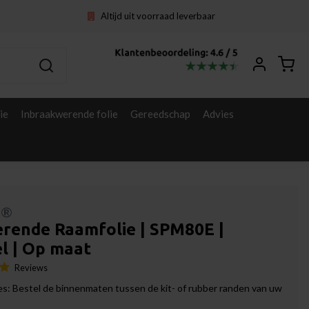
Altijd uit voorraad leverbaar
ie
Inbraakwerende folie
Gereedschap
Advies
l®
rende Raamfolie | SPM80E |
l | Op maat
Reviews
s: Bestel de binnenmaten tussen de kit- of rubber randen van uw