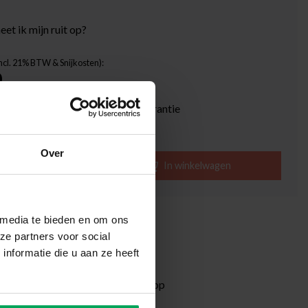
et ik mijn ruit op?
Incl. 21% BTW & Snijkosten):
0
ief Scalasol® ZekerMonteren Garantie
ijd: 1-3 werkdagen
Over
-
+
In winkelwagen
tenbeoordeling: 4.6 van 5
 media te bieden en om ons
ze partners voor social
betaling mogelijk met Klarna
nformatie die u aan ze heeft
agen levertijd
ormatie?
Neem contact met ons op