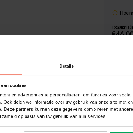
Hoe me
Totaalprijs (
€46,0
Inclus
Levert
Details
Aantal
 van cookies
Hoge klan
ent en advertenties te personaliseren, om functies voor social
. Ook delen we informatie over uw gebruik van onze site met on
Achteraf 
e. Deze partners kunnen deze gegevens combineren met andere i
1-3 werkd
erzameld op basis van uw gebruik van hun services.
Meer inf