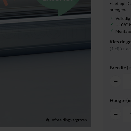
• Let op! D
brengen.
Volledig
~ 10°C 
Montage:
Kies de g
(1 cijfer 
Breedte (i
Hoogte (i
Afbeelding vergroten