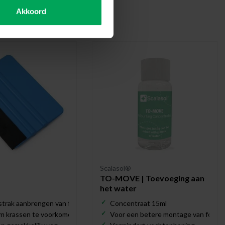
Akkoord
len gereedschappen
Scalasol®
TO-MOVE | Toevoeging aan
het water
strak aanbrengen van folie
Concentraat 15ml
om krassen te voorkomen
Voor een betere montage van folie