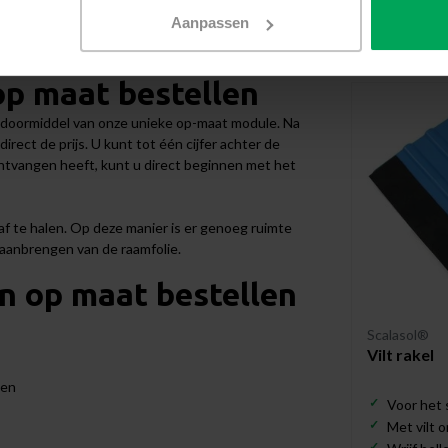
Aanpassen
Aanbevo
p maat bestellen
 doormiddel van onze unieke op-maat module. Na
irect de prijs. U kunt tot één cijfer achter de
tvangen heeft, kunt u direct beginnen met het
 te halen. Op deze manier is er genoeg ruimte
 aanbrengen van de raamfolie.
n op maat bestellen
Scalasol®
Vilt rakel
den
Voor het 
Met vilt 