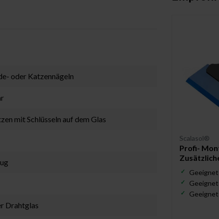
nde- oder Katzennägeln
ar
atzen mit Schlüsseln auf dem Glas
Scalasol®
Profi- Mon
Zusätzlich
eug
Geeignet 
Geeignet 
Geeignet f
er Drahtglas