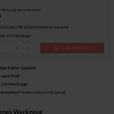
kl. MwSt. zzgl. Versandkosten):
0
ive Scalasol® SicherMontieren Garantie
zeit: 3-5 Werktage
-
+
In den Warenkorb
ige Folien-Qualität
t nach Maß
it 3-5 Werktage
formation?
Neem contact met ons op
enes Werkzeug