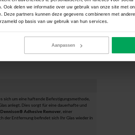
. Ook delen we informatie over uw gebruik van onze site met on
 außen nicht beeinträchtigt. Die Antikratzfolie kann
e. Deze partners kunnen deze gegevens combineren met andere i
den wird die Folie auch häufig in öffentlichen
ßenbahnen und U-Bahnen. Leider kommt es immer
erzameld op basis van uw gebruik van hun services.
ie Ihr Glas vor dieser Form des Vandalismus. Neben
littern im Falle eines Glasbruchs. Das liegt daran,
e sich lösen und Insassen oder Unbeteiligte
Aanpassen
dalismus. SCALASOL® kann niemals für Glasschäden
 es sich um eine haftende Befestigungsmethode,
Glas anlegt. Dies sorgt für eine dauerhafte und
 Dennison® Adhesive Remover
, einer
h der Entfernung befindet sich Ihr Glas wieder in