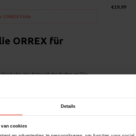
€19,99
er ORREX Folie
lie
ORREX für
in Hund oder eine Katze mit den Krallen am Glas
Die Kratzer können durch das Anbringen einer
uf der
Außen
seite des Glases angebracht werden
ragenen Kisten das Glas mit Folie beschädigt
r sind in der Folie und nicht im Glas. Auf diese
hr Glas vor Vandalismusschäden, wie Kratzern auf
Details
e gegen Kratzer die perfekte Lösung. Die
sch unmöglich ist, Glas durch die Folie zu
 van cookies
ent en advertenties te personaliseren, om functies voor social