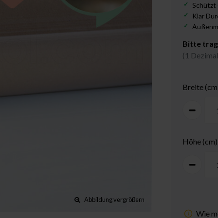
Schützt 
Klar Dur
Außenm
Bitte tra
(1 Dezimal
Breite (cm
Höhe (cm)
Abbildung vergrößern
Wie me