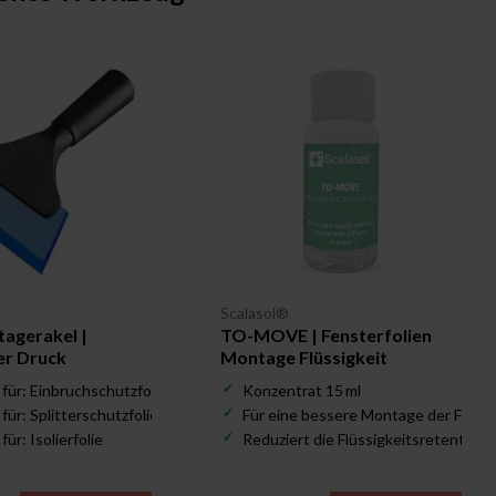
Scalasol®
tagerakel |
TO-MOVE | Fensterfolien
er Druck
Montage Flüssigkeit
für: Einbruchschutzfolie
Konzentrat 15 ml
für: Splitterschutzfolie
Für eine bessere Montage der Folie
ür: Isolierfolie
Reduziert die Flüssigkeitsretention