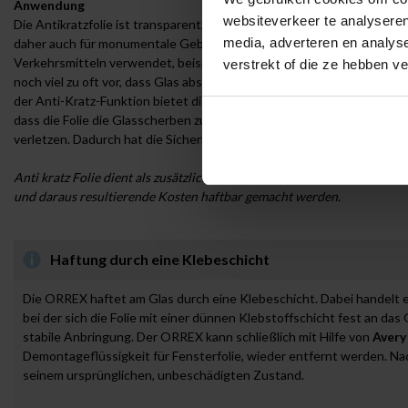
Anwendung
websiteverkeer te analyseren
Die Antikratzfolie ist transparent, sodass sie die Sicht von innen und
media, adverteren en analys
daher auch für monumentale Gebäude verwendet werden. Neben Gebäu
Verkehrsmitteln verwendet, beispielsweise in Bussen, Zügen, Stra
verstrekt of die ze hebben v
noch viel zu oft vor, dass Glas absichtlich zerkratzt wird. Schützen S
der Anti-Kratz-Funktion bietet die ORREX auch Schutz vor losen Glassp
dass die Folie die Glasscherben zusammenhält und verhindert, dass si
verletzen. Dadurch hat die Sicherheitsfolie eine doppelte Wirkung.
Anti kratz Folie dient als zusätzlicher Schutz vor Kratzern und Van
und daraus resultierende Kosten haftbar gemacht werden.
Haftung durch eine Klebeschicht
Die ORREX haftet am Glas durch eine Klebeschicht. Dabei handelt
bei der sich die Folie mit einer dünnen Klebstoffschicht fest an das 
stabile Anbringung. Der ORREX kann schließlich mit Hilfe von
Avery
Demontageflüssigkeit für Fensterfolie, wieder entfernt werden. Nac
seinem ursprünglichen, unbeschädigten Zustand.