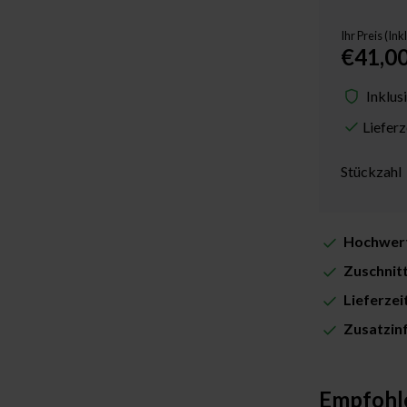
Ihr Preis (In
€41,0
Inklus
Liefer
Stückzahl
Hochwert
Zuschnit
Lieferze
Zusatzin
Empfohl