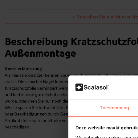
> Bestellen Sie ein Muster d
Beschreibung
Kratzschutzfo
Außenmontage
Kurze erläuterung
Als Haustierbesitzer kennen Sie wahrscheinlich die Situation, dass e
kratzt. Die scharfen Nägel können Ihr Glas irreparabel beschädigen. 
Kratzschutzfolie verhindert werden. Kratzschutzfolie ORREX muss a
und bietet eine gute Schutzschicht. Wenn durch Hunde oder z. B. get
wurde, brauchen Sie nur noch die Folie vom Glas abzuziehen. Die Kratze
Weise sparen Sie beträchtliche Kosten für neues Glas. Möchten Sie I
Toestemming
oder Beschädigungen durch Gegenstände schützen? Dann ist die Foli
Antikratzfolie hat eine Stärke von 120 Mikrometern, wodurch es prakti
beschädigen.
Deze website maakt gebruik
We gebruiken cookies om cont