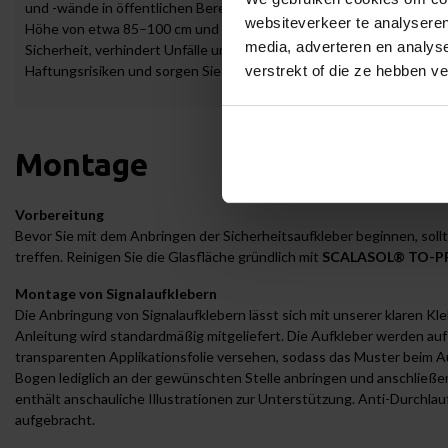
und -wände in öffentlichen Bereichen deutlich sichtbar sein, um Kol
websiteverkeer te analyseren
Höhe von etwa 85–100 cm und 140–160 cm wird empfohlen, da sie sic
media, adverteren en analys
Sicherheit, verhindert Unfälle und entspricht den Anforderungen a
Haftungsrisiken und sorgen Sie für mehr Sicherheit mit einer profe
verstrekt of die ze hebben v
Montage
Vorbereitung
Bevor Sie mit dem Anbringen der Sicherheitsaufkleber beginnen, sol
treffen. Reinigen Sie die Glasfläche gründlich mit
SCALASOL® TO-P
Montage von Signalaufklebern
Die Anbringung von Signalaufklebern lässt sich mit unserer klaren Kl
Anleitung wird standardmäßig mitgeliefert. Die Aufkleber werden auf 
transparenten Applikationsfolie versehen, sodass das Muster beim Au
Bogen lediglich an der gewünschten Stelle anbringen und anschließe
enthält anschauliche Illustrationen zur Unterstützung. Anti-Durchla
aufgebracht.