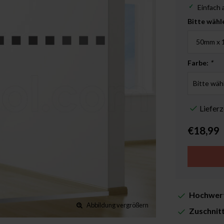
Einfach
Bitte wähl
Farbe:
*
Liefer
€18,99
Hochwert
Abbildung vergrößern
Zuschnit