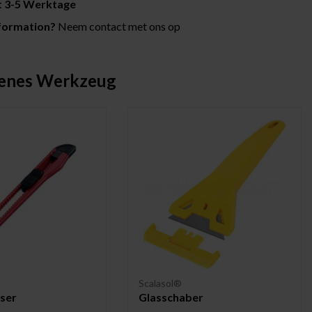
it 3-5 Werktage
formation?
Neem contact met ons op
enes Werkzeug
Scalasol®
ser
Glasschaber