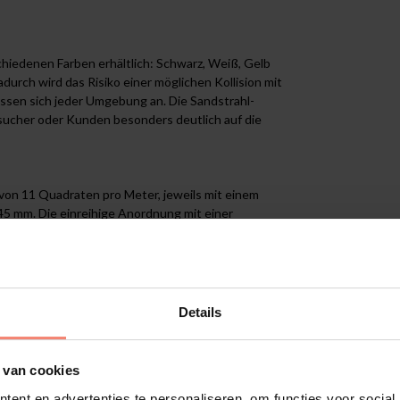
chiedenen Farben erhältlich: Schwarz, Weiß, Gelb
adurch wird das Risiko einer möglichen Kollision mit
assen sich jeder Umgebung an. Die Sandstrahl-
esucher oder Kunden besonders deutlich auf die
von 11 Quadraten pro Meter, jeweils mit einem
 mm. Die einreihige Anordnung mit einer
icherheit bei Glasflächen.
vor Verletzungen. SCALASOL® kann niemals für
ar gemacht werden.
Details
fentlichen Gebäuden
 van cookies
für Arbeitsstätten (ASR A1.3) müssen Glastüren
ent en advertenties te personaliseren, om functies voor social