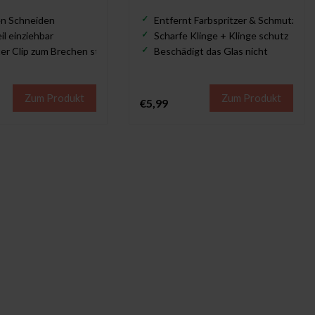
n Schneiden
Entfernt Farbspritzer & Schmutz
il einziehbar
Scharfe Klinge + Klinge schutz
ter Clip zum Brechen stumpfer Klingen
Beschädigt das Glas nicht
Zum Produkt
Zum Produkt
€5,99