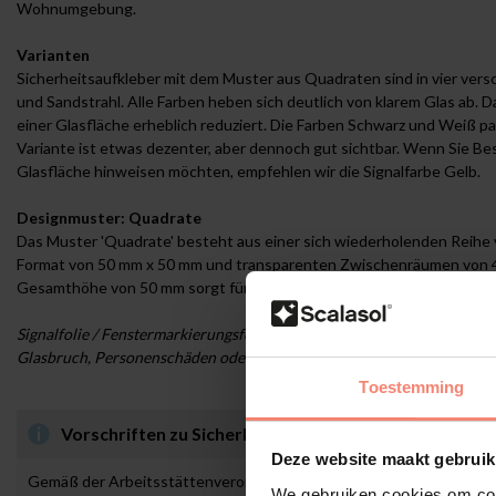
Wohnumgebung.
Varianten
Sicherheitsaufkleber mit dem Muster aus Quadraten sind in vier vers
und Sandstrahl. Alle Farben heben sich deutlich von klarem Glas ab. D
einer Glasfläche erheblich reduziert. Die Farben Schwarz und Weiß p
Variante ist etwas dezenter, aber dennoch gut sichtbar. Wenn Sie B
Glasfläche hinweisen möchten, empfehlen wir die Signalfarbe Gelb.
Designmuster: Quadrate
Das Muster 'Quadrate' besteht aus einer sich wiederholenden Reihe 
Format von 50 mm x 50 mm und transparenten Zwischenräumen von 45
Gesamthöhe von 50 mm sorgt für optimale Sichtbarkeit und erhöhte S
Signalfolie / Fenstermarkierungsfolie dient als zusätzlicher Schutz 
Glasbruch, Personenschäden oder daraus resultierende Kosten haftb
Toestemming
Vorschriften zu Sicherheitsaufklebern für Glas in öf
Deze website maakt gebruik
Gemäß der Arbeitsstättenverordnung und den Technischen Regeln 
We gebruiken cookies om cont