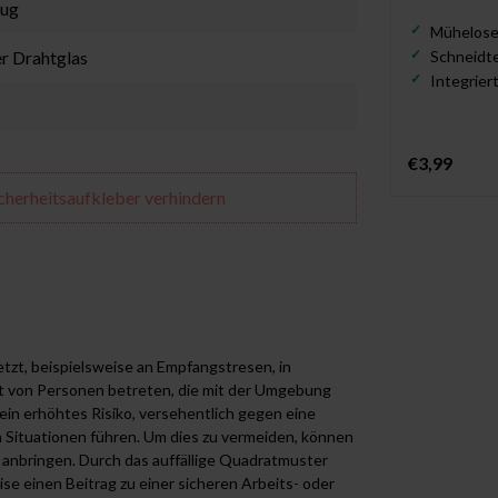
eug
Mühelose
er Drahtglas
Schneidte
Integrier
€3,99
icherheitsaufkleber verhindern
etzt, beispielsweise an Empfangstresen, in
t von Personen betreten, die mit der Umgebung
 ein erhöhtes Risiko, versehentlich gegen eine
 Situationen führen. Um dies zu vermeiden, können
 anbringen. Durch das auffällige Quadratmuster
eise einen Beitrag zu einer sicheren Arbeits- oder