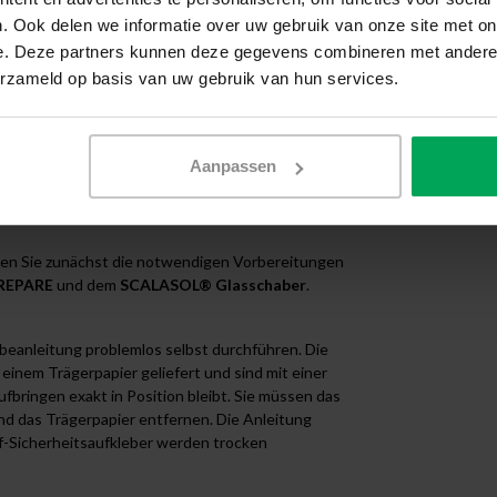
lisionen zu vermeiden. Eine Markierung in einer
. Ook delen we informatie over uw gebruik van onze site met on
h in der Praxis bewährt hat. Dies erhöht die
e. Deze partners kunnen deze gegevens combineren met andere i
n den betrieblichen Arbeitsschutz. Vermeiden Sie
ssionellen Glaskennzeichnung.
erzameld op basis van uw gebruik van hun services.
Aanpassen
lten Sie zunächst die notwendigen Vorbereitungen
REPARE
und dem
SCALASOL® Glasschaber
.
ebeanleitung problemlos selbst durchführen. Die
einem Trägerpapier geliefert und sind mit einer
fbringen exakt in Position bleibt. Sie müssen das
nd das Trägerpapier entfernen. Die Anleitung
uf-Sicherheitsaufkleber werden trocken