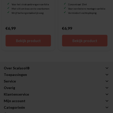
Voor het strak aanbrengen van folie
Concentraat 15ml
Met vilt om krassen te voorkomen
Voor een betere montage van folie
Wrijf bellen gemakkelijk weg
Vermindert vochtophoping
€6,99
€6,99
Bekijk product
Bekijk product
Over Scalasol®
Toepassingen
Service
Overig
Klantenservice
Mijn account
Categorieën