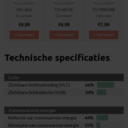
SCALASOL®
SCALASOL®
SCALASOL®
Vilt rakel
TO-MOVE
TO-PREPARE
Essentieel
Essentieel
Optioneel
€6,99
€6,99
€7,99
+ Toevoegen
+ Toevoegen
+ Toevoegen
Technische specificaties
Licht
Zichtbare lichttoetreding (VLT)
66%
Zichtbare lichtreductie (VLR)
34%
Zonnewarmte energie
Reflectie van zonnewarmte energie
44%
Absorptie van zonnewarmte energie
15%