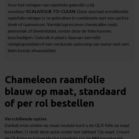
Voor het reinigen van raamfolie gebruikt u bij
voorkeur
SCALASOL® TO-CLEAN
. Deze speciaal ontwikkelde
raamfolie reiniger is te gebruiken in combinatie met een zachte
doek of raamwisser. Vermijd agressieve chemicaliën zoals
ammoniak of bleekmiddel, omdat deze de folie kunnen
beschadigen. Gebruik in plaats daarvan een mild
reinigingsmiddel of een verdunde oplossing van water met een
klein beetje afwasmiddel.
Chameleon raamfolie
blauw op maat, standaard
of per rol bestellen
Verschillende opties
Dankzij onze unieke op-maat module kunt u de QLK folie op maat
bestellen. U vindt deze optie onder het tabblad ‘Op maat’. U kunt
de QLK blauw holografische raamfolie tot de MM nauwkeurig