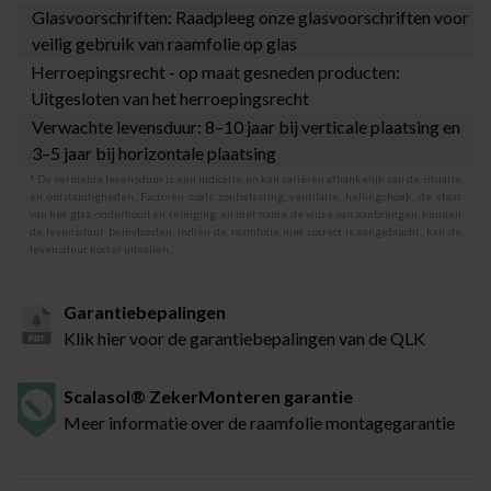
Glasvoorschriften: Raadpleeg onze
glasvoorschriften
voor
veilig gebruik van raamfolie op glas
Herroepingsrecht - op maat gesneden producten:
Uitgesloten van het herroepingsrecht
Verwachte levensduur: 8–10 jaar bij verticale plaatsing en
3–5 jaar bij horizontale plaatsing
* De vermelde levensduur is een indicatie en kan variëren afhankelijk van de situatie
en omstandigheden. Factoren zoals zonbelasting, ventilatie, hellingshoek, de staat
van het glas, onderhoud en reiniging, en met name de wijze van aanbrengen, kunnen
de levensduur beïnvloeden. Indien de raamfolie niet correct is aangebracht, kan de
levensduur korter uitvallen.
Garantiebepalingen
Klik hier voor de garantiebepalingen van de QLK
Scalasol® ZekerMonteren garantie
Meer informatie over de raamfolie montagegarantie