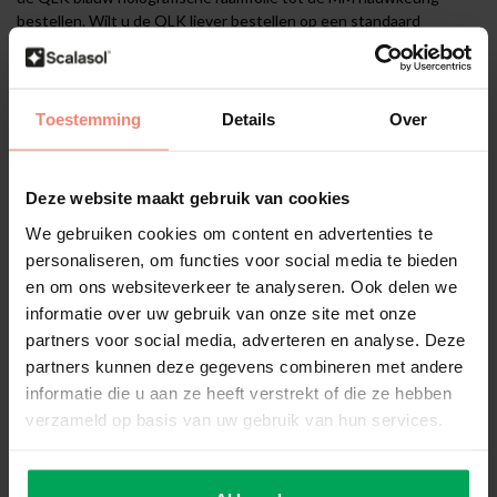
bestellen. Wilt u de QLK liever bestellen op een standaard
formaat? Dat is ook mogelijk, middels het tabblad ‘Standaard
formaat’. Indien u een groot project heeft, en de QLK liever per rol
wilt bestellen kunt u dit doen middels het tabblad ‘Hele rol’. De
tabbladen vindt u op deze product pagina.
Toestemming
Details
Over
Montage
Deze website maakt gebruik van cookies
We gebruiken cookies om content en advertenties te
personaliseren, om functies voor social media te bieden
Voorbereiding
en om ons websiteverkeer te analyseren. Ook delen we
Voordat u begint met het aanbrengen van de QLK dient u eerst de
nodige voorbereidingen te treffen. U dient het glas grondig te
informatie over uw gebruik van onze site met onze
reinigen met
SCALASOL® TO-PREPARE
en de
SCALASOL®
partners voor social media, adverteren en analyse. Deze
glaskrabber
.
partners kunnen deze gegevens combineren met andere
informatie die u aan ze heeft verstrekt of die ze hebben
Montage binnenzijde glas
verzameld op basis van uw gebruik van hun services.
De QLK wordt aangebracht aan de binnenzijde van het raam. De
QLK is geschikt voor alle type vlak glas, met uitzondering van HR
glas.