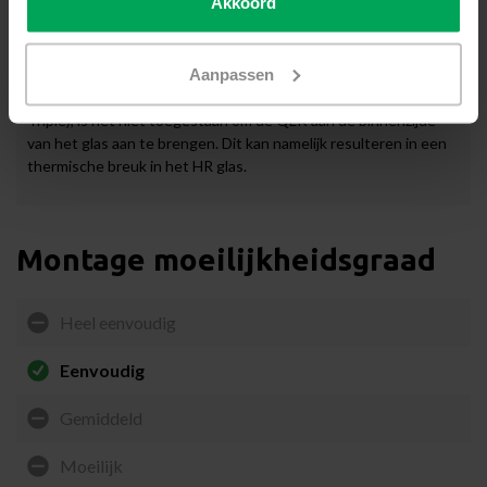
Akkoord
HR glas
Aanpassen
Indien u beschikt over hoogrendementsglas (HR / HR+ / HR++ /
Triple), is het niet toegestaan om de QLK aan de binnenzijde
van het glas aan te brengen. Dit kan namelijk resulteren in een
thermische breuk in het HR glas.
Montage moeilijkheidsgraad
Heel eenvoudig
Eenvoudig
Gemiddeld
Moeilijk