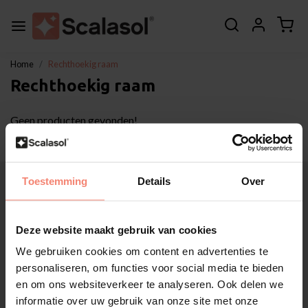
Home
Rechthoekig raam
Rechthoekig raam
Geen producten gevonden!
Over Scalasol®
Toestemming
Details
Over
Toepassingen
Service
Deze website maakt gebruik van cookies
Overig
Klantenservice
We gebruiken cookies om content en advertenties te
personaliseren, om functies voor social media te bieden
Mijn account
en om ons websiteverkeer te analyseren. Ook delen we
Categorieën
informatie over uw gebruik van onze site met onze
Contactgegevens