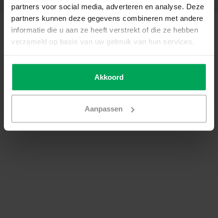
partners voor social media, adverteren en analyse. Deze
partners kunnen deze gegevens combineren met andere
© Copyright 2026 - SCALASOL® | Raamfolie webshop | Realisatie
Scalasol
informatie die u aan ze heeft verstrekt of die ze hebben
Algemene voorwaarden
|
Privacy Policy / Disclaimer
|
Sitemap
|
RSS Feed
verzameld op basis van uw gebruik van hun services.
Akkoord
Aanpassen