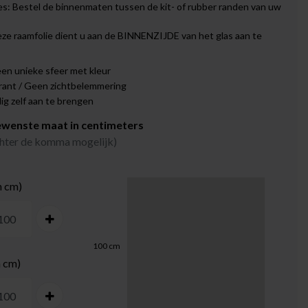
s: Bestel de binnenmaten tussen de kit- of rubber randen van uw
eze raamfolie dient u aan de BINNENZIJDE van het glas aan te
en unieke sfeer met kleur
rant / Geen zichtbelemmering
g zelf aan te brengen
ewenste maat in centimeters
achter de komma mogelijk)
n cm)
100
cm
n cm)