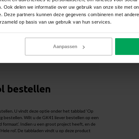
 raamfolie.
. Ook delen we informatie over uw gebruik van onze site met on
e. Deze partners kunnen deze gegevens combineren met andere i
erzameld op basis van uw gebruik van hun services.
 TO-CLEAN
. Deze speciaal ontwikkelde raamfolie
Aanpassen
isser. Vermijd agressieve chemicaliën zoals
Gebruik in plaats daarvan een mild
 beetje afwasmiddel.
l bestellen
tellen. U vindt deze optie onder het tabblad ‘Op
 bestellen. Wilt u de GK41 liever bestellen op een
 formaat’. Indien u een groot project heeft, en de
‘Hele rol’. De tabbladen vindt u op deze product