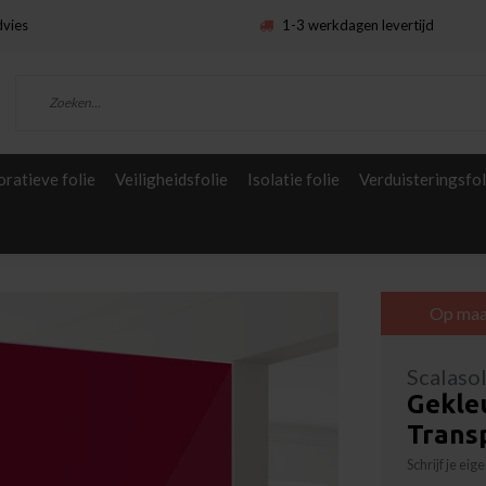
dvies
1-3 werkdagen levertijd
ratieve folie
Veiligheidsfolie
Isolatie folie
Verduisteringsfol
Op maa
Scalaso
Gekleu
Trans
Schrijf je ei