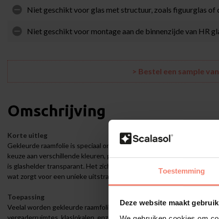
Niet geschikt voor glas met structuur, zoals figuurglas of
Niet geschikt voor montage aan de binnenzijde van HR gla
> Bestel een sample va
Omschrijving
Korte uitleg
Gekleurde raamfolie is speciaal ontwikkeld om te dienen als verfraai
keuze aan verschillende kleuren, past er altijd een kleur in uw woon
is glashelder transparant. Het zicht door het glas blijft volledig intak
Toestemming
wat zorgt voor een unieke uitstraling en beleving.
Toepassing
Deze website maakt gebruik
Veelal worden gekleurde raamfolies toegepast op glazen tussenwand
vergaderruimtes, klaslokalen, enzovoorts. De toepassingsmogelijkhede
We gebruiken cookies om cont