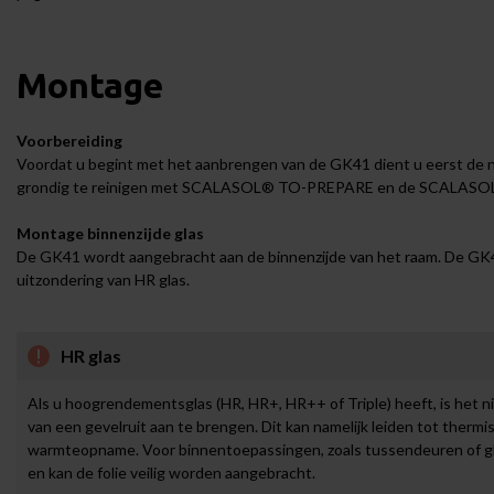
Montage
Voorbereiding
Voordat u begint met het aanbrengen van de GK41 dient u eerst de no
grondig te reinigen met
SCALASOL® TO-PREPARE
en de
SCALASOL
Montage binnenzijde glas
De GK41 wordt aangebracht aan de binnenzijde van het raam. De GK41 
uitzondering van HR glas.
HR glas
Als u hoogrendementsglas (HR, HR+, HR++ of Triple) heeft, is het 
van een gevelruit aan te brengen. Dit kan namelijk leiden tot therm
warmteopname. Voor binnentoepassingen, zoals tussendeuren of gl
en kan de folie veilig worden aangebracht.