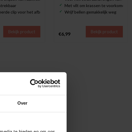
intrekbaar
Met vilt om krassen te voorkomen
erde clip voor het afbreken van botte mesjes
Wrijf bellen gemakkelijk weg
Bekijk product
Bekijk product
€6,99
Over
 media te bieden en om ons