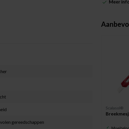
Meer inf
Aanbevo
cher
icht
Scalasol®
heid
Breekmesj
bevolen gereedschappen
Moeiteloo