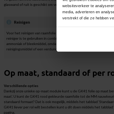
glaswand of ruit is geschikt om verfraaid te worden met een gekleurde
websiteverkeer te analyseren
media, adverteren en analys
verstrekt of die ze hebben v
Reinigen
Voor het reinigen van raamfolie gebruikt u bij voorkeur
SCALASOL®
reiniger is te gebruiken in combinatie met een zachte doek of raamw
ammoniak of bleekmiddel, omdat deze de folie kunnen beschadigen. 
reinigingsmiddel of een verdunde oplossing van water met een klein
Op maat, standaard of per ro
Verschillende opties
Dankzij onze unieke op-maat module kunt u de GK41 folie op maat bes
maat’. U kunt de GK41 rood gekleurde raamfolie tot de MM nauwkeurig
standaard formaat? Dat is ook mogelijk, middels het tabblad ‘Standaard
GK41 liever per rol wilt bestellen kunt u dit doen middels het tabblad 
pagina.