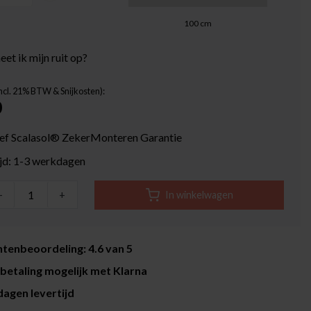
100
cm
et ik mijn ruit op?
Incl. 21% BTW & Snijkosten):
0
ief Scalasol® ZekerMonteren Garantie
ijd: 1-3 werkdagen
-
+
In winkelwagen
tenbeoordeling: 4.6 van 5
betaling mogelijk met Klarna
agen levertijd