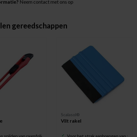
ormatie?
Neem contact met ons op
len gereedschappen
Scalasol®
e
Vilt rakel
s snijden van raamfolie
Voor het strak aanbrengen van folie