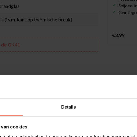
 draadglas
Snijdeel 
Geïntegre
s (i.v.m. kans op thermische breuk)
€3,99
n de GK41
ing van uw woning of kantoorruimte. Door de ruime
- of werkomgeving. De rood gekleurde raamfolie GK41
t. De GK41 creëert een diepe kleurtint op het glas,
Details
 van cookies
en. Hierbij kunt u denken aan douchewanden,
n van gekleurde raamfolies zijn zeer breed. Iedere
ent en advertenties te personaliseren, om functies voor social