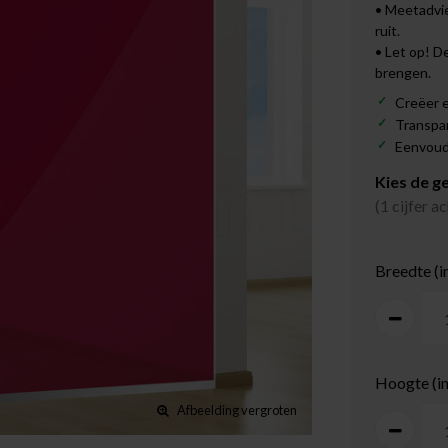
• Meetadvie
ruit.
• Let op! D
brengen.
Creëer e
Transpa
Eenvoudi
Kies de g
(1 cijfer 
Breedte (i
Hoogte (i
Afbeelding vergroten