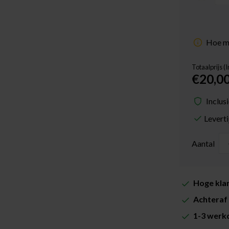
Hoe me
Totaalprijs (
€20,0
Inclus
Levert
Aantal
Hoge klan
Achteraf 
1-3 werkd