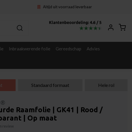
Altijd uit voorraad leverbaar
ie
Inbraakwerende folie
Gereedschap
Advies
t
Standaard formaat
Hele rol
l®
rde Raamfolie | GK41 | Rood /
parant | Op maat
gen review