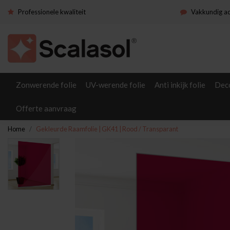
Professionele kwaliteit
Vakkundig a
Zonwerende folie
UV-werende folie
Anti inkijk folie
Deco
Offerte aanvraag
Home
Gekleurde Raamfolie | GK41 | Rood / Transparant