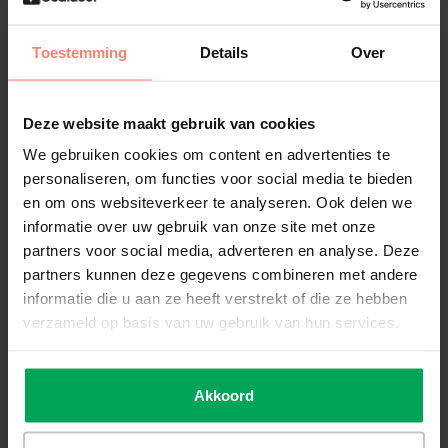
de nodige voorbereidingen te treffen. U dient het glas grondig te
reinigen met
SCALASOL® TO-PREPARE
en de
SCALASOL®
Toestemming
Details
Over
glaskrabber
.
Montage binnenzijde glas
Deze website maakt gebruik van cookies
De EC750 wordt aangebracht aan de binnenzijde van het raam. De
We gebruiken cookies om content en advertenties te
EC750 is geschikt voor alle type vlak glas, met uitzondering van
personaliseren, om functies voor social media te bieden
HR- en gelaagd glas.
en om ons websiteverkeer te analyseren. Ook delen we
informatie over uw gebruik van onze site met onze
HR glas
partners voor social media, adverteren en analyse. Deze
partners kunnen deze gegevens combineren met andere
Indien u beschikt over hoogrendementsglas (HR / HR+ / HR++ /
informatie die u aan ze heeft verstrekt of die ze hebben
Triple), is het niet toegestaan om de EC750 aan de binnenzijde
verzameld op basis van uw gebruik van hun services.
van het glas aan te brengen. Dit kan namelijk resulteren in een
thermische breuk in het HR glas.
Akkoord
Montage moeilijkheidsgraad