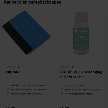
Aanbevolen gereedschappen
Scalasol®
Scalasol®
Vilt rakel
TO-MOVE | Toevoeging
aan het water
Voor het strak aanbrengen van folie
Concentraat 15ml
Met vilt om krassen te voorkomen
Voor een betere montage van folie
Wrijf bellen gemakkelijk weg
Vermindert vochtophoping