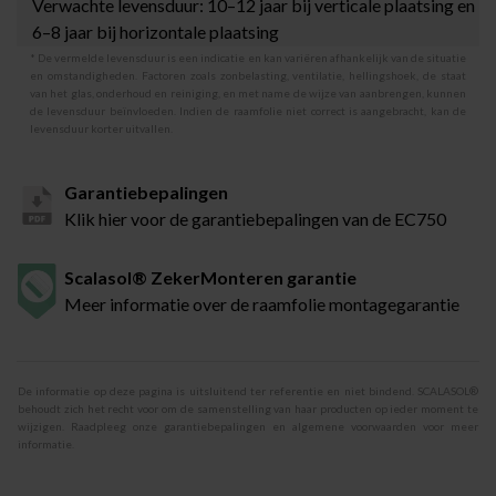
Verwachte levensduur: 10–12 jaar bij verticale plaatsing en
6–8 jaar bij horizontale plaatsing
* De vermelde levensduur is een indicatie en kan variëren afhankelijk van de situatie
en omstandigheden. Factoren zoals zonbelasting, ventilatie, hellingshoek, de staat
van het glas, onderhoud en reiniging, en met name de wijze van aanbrengen, kunnen
de levensduur beïnvloeden. Indien de raamfolie niet correct is aangebracht, kan de
levensduur korter uitvallen.
Garantiebepalingen
Klik hier voor de garantiebepalingen van de EC750
Scalasol® ZekerMonteren garantie
Meer informatie over de raamfolie montagegarantie
De informatie op deze pagina is uitsluitend ter referentie en niet bindend. SCALASOL®
behoudt zich het recht voor om de samenstelling van haar producten op ieder moment te
wijzigen. Raadpleeg onze garantiebepalingen en algemene voorwaarden voor meer
informatie.