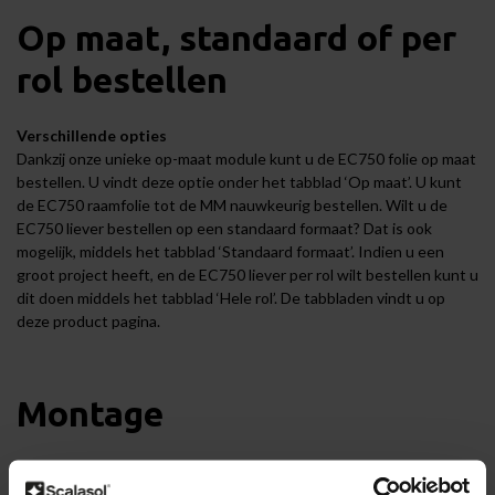
Op maat, standaard of per
rol bestellen
Verschillende opties
Dankzij onze unieke op-maat module kunt u de EC750 folie op maat
bestellen. U vindt deze optie onder het tabblad ‘Op maat’. U kunt
de EC750 raamfolie tot de MM nauwkeurig bestellen. Wilt u de
EC750 liever bestellen op een standaard formaat? Dat is ook
mogelijk, middels het tabblad ‘Standaard formaat’. Indien u een
groot project heeft, en de EC750 liever per rol wilt bestellen kunt u
dit doen middels het tabblad ‘Hele rol’. De tabbladen vindt u op
deze product pagina.
Montage
Voorbereiding
Voordat u begint met het aanbrengen van de EC750 dient u eerst