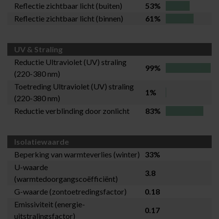
Reflectie zichtbaar licht (buiten)
53%
Reflectie zichtbaar licht (binnen)
61%
UV & Straling
Reductie Ultraviolet (UV) straling
99%
(220-380 nm)
Toetreding Ultraviolet (UV) straling
1%
(220-380 nm)
Reductie verblinding door zonlicht
83%
Isolatiewaarde
Beperking van warmteverlies (winter)
33%
U-waarde
3.8
(warmtedoorgangscoëfficiënt)
G-waarde (zontoetredingsfactor)
0.18
Emissiviteit (energie-
0.17
uitstralingsfactor)