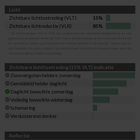
Licht
Zichtbare lichttoetreding (VLT)
15%
Zichtbare lichtreductie (VLR)
85%
* De lichtmetingen (VLT & VLR) zijn uitgevoerd met laboratoriumapparatuur en zijn
gebaseerd op monochromatisch licht. Het is echter belangrijk om te benadrukken dat
de resultaten anders geïnterpreteerd moeten worden in de praktijk. Daarom geven
wij hieronder de juiste indicatie van de lichtinval in praktische toepassingen weer bij
een zonovergoten heldere zomerdag.
Zichtbare lichttoetreding (15% VLT) indicatie
Zonovergoten heldere zomerdag
Gemiddeld helder daglicht
Daglicht bewolkte zomerdag
Volledig bewolkte winterdag
Schemering
Verduisterend donker
Reflectie