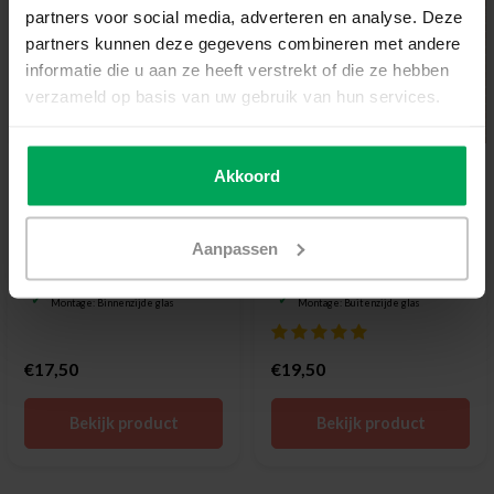
partners voor social media, adverteren en analyse. Deze
partners kunnen deze gegevens combineren met andere
informatie die u aan ze heeft verstrekt of die ze hebben
verzameld op basis van uw gebruik van hun services.
Akkoord
Scalasol®
Scalasol®
Motief Privacy
Privacy Folie | P1WV |
Raamfolie | MR20 |
Wit | Eenrichtingszicht
Ribbelglas effect |
Aanpassen
Helder
Helder ribbelglas effect
Eenrichtingszicht (overdag)
Laat daglicht volledig door
Geperforeerde raamfolie
Montage: Binnenzijde glas
Montage: Buitenzijde glas
€17,50
€19,50
Bekijk product
Bekijk product