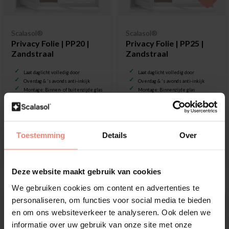
Scalasol®
Scalasol®
Privacy Folie | PP20 |
Privacy Folie | PP25 |
Zandstraal
Zandstraal
Laat daglicht volledig door
Laat daglicht volledig door
Overdag & 's avonds anti-inkijk
Overdag & 's avonds anti-inkijk
Montage: Binnen- of buitenzijde glas
Montage: Binnenzijde glas
€15,73
€16,99
Toestemming
Details
Over
Bekijk product
Bekijk product
Deze website maakt gebruik van cookies
We gebruiken cookies om content en advertenties te
personaliseren, om functies voor social media te bieden
en om ons websiteverkeer te analyseren. Ook delen we
informatie over uw gebruik van onze site met onze