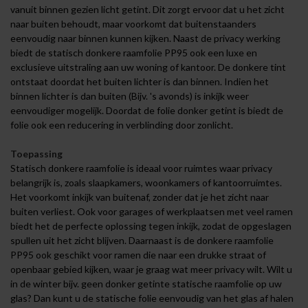
vanuit binnen gezien licht getint. Dit zorgt ervoor dat u het zicht
naar buiten behoudt, maar voorkomt dat buitenstaanders
eenvoudig naar binnen kunnen kijken. Naast de privacy werking
biedt de statisch donkere raamfolie PP95 ook een luxe en
exclusieve uitstraling aan uw woning of kantoor. De donkere tint
ontstaat doordat het buiten lichter is dan binnen. Indien het
binnen lichter is dan buiten (Bijv. 's avonds) is inkijk weer
eenvoudiger mogelijk. Doordat de folie donker getint is biedt de
folie ook een reducering in verblinding door zonlicht.
Toepassing
Statisch donkere raamfolie is ideaal voor ruimtes waar privacy
belangrijk is, zoals slaapkamers, woonkamers of kantoorruimtes.
Het voorkomt inkijk van buitenaf, zonder dat je het zicht naar
buiten verliest. Ook voor garages of werkplaatsen met veel ramen
biedt het de perfecte oplossing tegen inkijk, zodat de opgeslagen
spullen uit het zicht blijven. Daarnaast is de donkere raamfolie
PP95 ook geschikt voor ramen die naar een drukke straat of
openbaar gebied kijken, waar je graag wat meer privacy wilt. Wilt u
in de winter bijv. geen donker getinte statische raamfolie op uw
glas? Dan kunt u de statische folie eenvoudig van het glas af halen