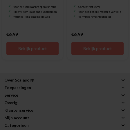
Voor het strak aanbrengen van folie
Concentraat 15ml
Met vilt om krassen te voorkomen
Voor een betere montage van folie
Wrijf bellen gemakkelijk weg
Vermindert vochtophoping
€6,99
€6,99
Bekijk product
Bekijk product
Over Scalasol®
Toepassingen
Service
Overig
Klantenservice
Mijn account
Categorieën