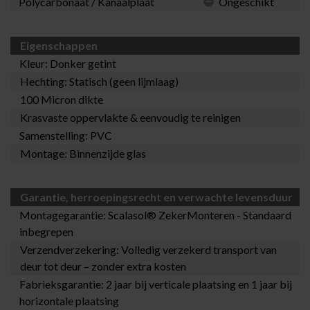
Polycarbonaat / Kanaalplaat
Ongeschikt
Eigenschappen
Kleur: Donker getint
Hechting: Statisch (geen lijmlaag)
100 Micron dikte
Krasvaste oppervlakte & eenvoudig te reinigen
Samenstelling: PVC
Montage: Binnenzijde glas
Garantie, herroepingsrecht en verwachte levensduur
Montagegarantie:
Scalasol® ZekerMonteren
- Standaard
inbegrepen
Verzendverzekering: Volledig verzekerd transport van
deur tot deur – zonder extra kosten
Fabrieksgarantie: 2 jaar bij verticale plaatsing en 1 jaar bij
horizontale plaatsing