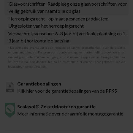
Glasvoorschriften: Raadpleeg onze
glasvoorschriften
voor
veilig gebruik van raamfolie op glas
Herroepingsrecht - op maat gesneden producten:
Uitgesloten van het herroepingsrecht
Verwachte levensduur: 6–8 jaar bij verticale plaatsing en 1–
3 jaar bij horizontale plaatsing
* De vermelde levensduur is een indicatie en kan variëren afhankelijk van de situatie
en omstandigheden. Factoren zoals zonbelasting, ventilatie, hellingshoek, de staat
van het glas, onderhoud en reiniging, en met name de wijze van aanbrengen, kunnen
de levensduur beïnvloeden. Indien de raamfolie niet correct is aangebracht, kan de
levensduur korter uitvallen.
Garantiebepalingen
Klik hier voor de garantiebepalingen van de PP95
Scalasol® ZekerMonteren garantie
Meer informatie over de raamfolie montagegarantie