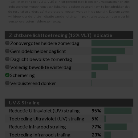
* De lichtmetingen (VLT & VLR) zijn uitgevoerd met laboratoriumapparatuur en zijn
gebaseerd op monochromatisch licht. Het is echter belangrijk om te benadrukken dat
de resultaten anders geïnterpreteerd moeten worden in de praktijk. Daarom geven
wij hieronder de juiste indicatie van de lichtinval in praktische toepassingen weer bij
een zonovergoten heldere zomerdag.
Zichtbare lichttoetreding (12% VLT) indicatie
Zonovergoten heldere zomerdag
Gemiddeld helder daglicht
Daglicht bewolkte zomerdag
Volledig bewolkte winterdag
Schemering
Verduisterend donker
UV & Straling
Reductie Ultraviolet (UV) straling
95%
Toetreding Ultraviolet (UV) straling
5%
Reductie Infrarood straling
77%
Toetreding Infrarood straling
23%