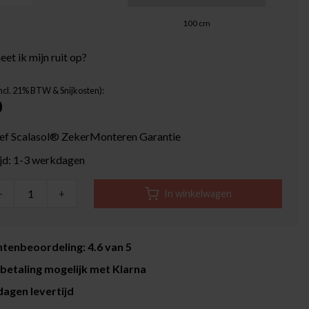
100
cm
et ik mijn ruit op?
Incl. 21% BTW & Snijkosten):
0
ief Scalasol® ZekerMonteren Garantie
ijd: 1-3 werkdagen
-
+
In winkelwagen
tenbeoordeling: 4.6 van 5
betaling mogelijk met Klarna
agen levertijd