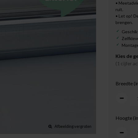
• Meetadvie
ruit.
• Let op! D
brengen.
Geschik
Zelfklev
Montage:
Kies de g
(1 cijfer 
Breedte (i
Hoogte (i
Afbeelding vergroten