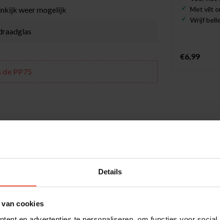
 inkijk weer mogelijk
Met vilt 
Wrijf bel
 draadglas
€6,99
n de PP75
olie is een ideale oplossing voor ruimtes waar inkijk
P75 wordt aan de buitenzijde van het glas
innenzijde blijft het glas licht getint, zodat u
Details
at doordat het overdag buiten lichter is dan binnen.
fect. Dit is een natuurlijke eigenschap van
 van cookies
ent en advertenties te personaliseren, om functies voor social