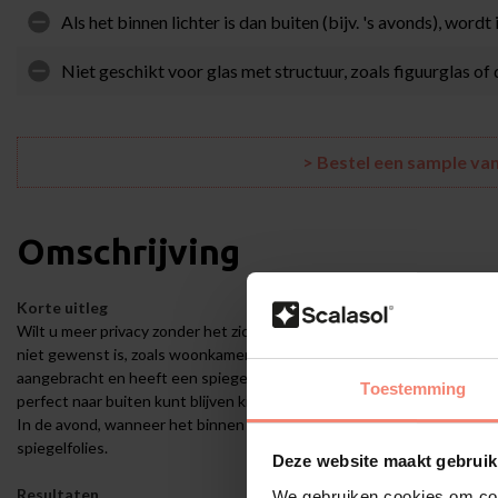
Als het binnen lichter is dan buiten (bijv. 's avonds), wordt
Niet geschikt voor glas met structuur, zoals figuurglas of
> Bestel een sample va
Omschrijving
Korte uitleg
Wilt u meer privacy zonder het zicht naar buiten te verliezen? Spiegelf
niet gewenst is, zoals woonkamers, kantoren of praktijkruimtes. De P
aangebracht en heeft een spiegelend effect aan de buitenkant. Aan de b
Toestemming
perfect naar buiten kunt blijven kijken. Het spiegelende effect ontsta
In de avond, wanneer het binnen lichter is dan buiten, verdwijnt dit ef
spiegelfolies.
Deze website maakt gebruik
Resultaten
We gebruiken cookies om cont