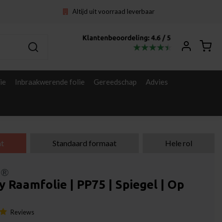
Altijd uit voorraad leverbaar
ie
Inbraakwerende folie
Gereedschap
Advies
t
Standaard formaat
Hele rol
l®
y Raamfolie | PP75 | Spiegel | Op
Reviews