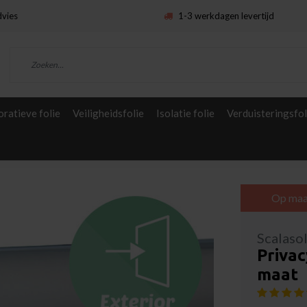
dvies
1-3 werkdagen levertijd
ratieve folie
Veiligheidsfolie
Isolatie folie
Verduisteringsfol
Op maa
Scalaso
Privac
maat