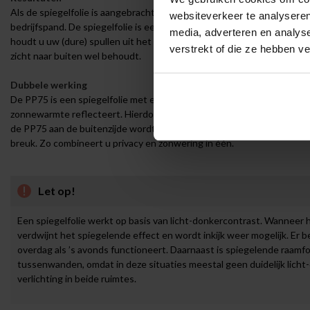
Als de spiegelfolie is aangebracht verandert het glas in een spiegel. D
websiteverkeer te analyseren
bedrijfspand. De spiegelfolie is een perfecte oplossing om op een ee
media, adverteren en analys
houdt u uw (dure) spullen uit het zicht van ongenodigde. Daarnaast is h
verstrekt of die ze hebben v
zicht naar buiten wel behoudt.
Dubbele werking
De PP75 is een spiegelfolie met een zilverkleurige afwerking die niet 
zonnewarmte reflecteert. Hierdoor draagt de PP75 bij aan een aang
de PP75 aan de buitenzijde wordt aangebracht, is de folie geschikt vo
breuk. Zo combineert u privacy en zonwering in één.
Let op!
Een spiegelfolie werkt op basis van licht-donkercontrast. Wanneer he
verdwijnt het spiegelende effect en wordt inkijk weer mogelijk. Er be
overdag als ’s avonds functioneert. Daarnaast is spiegelende raamfo
tussenwanden, omdat in deze situaties meestal geen duidelijk licht
verlichting in beide ruimtes.