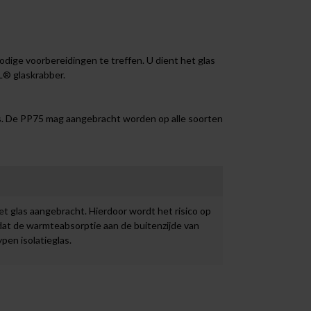
dige voorbereidingen te treffen. U dient het glas
® glaskrabber
.
s. De PP75 mag aangebracht worden op alle soorten
et glas aangebracht. Hierdoor wordt het risico op
rdat de warmteabsorptie aan de buitenzijde van
pen isolatieglas.