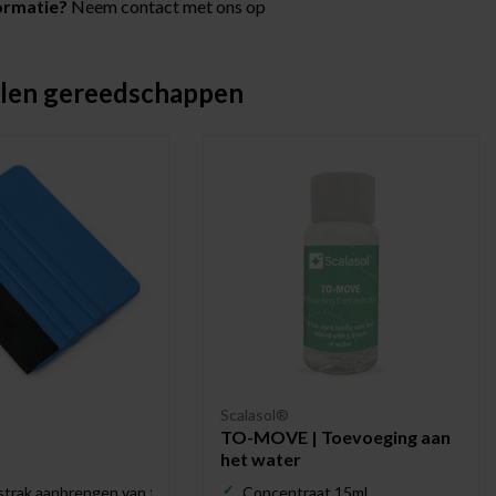
ormatie?
Neem contact met ons op
len gereedschappen
Scalasol®
TO-MOVE | Toevoeging aan
het water
strak aanbrengen van folie
Concentraat 15ml