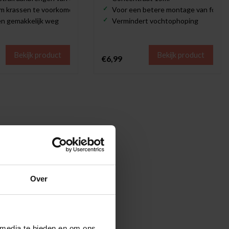
om krassen te voorkomen
Voor een betere montage van folie
len gemakkelijk weg
Vermindert vochtophoping
Bekijk product
Bekijk product
€6,99
Over
 media te bieden en om ons