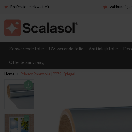
Professionele kwaliteit
Vakkundig a
Zonwerende folie
UV-werende folie
Anti inkijk folie
Deco
Offerte aanvraag
Home
Privacy Raamfolie | PP75 | Spiegel