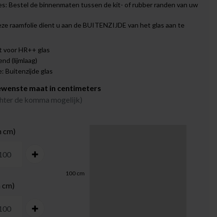
s: Bestel de binnenmaten tussen de kit- of rubber randen van uw
eze raamfolie dient u aan de BUITENZIJDE van het glas aan te
t voor HR++ glas
end (lijmlaag)
 Buitenzijde glas
ewenste maat in centimeters
achter de komma mogelijk)
n cm)
100
cm
n cm)