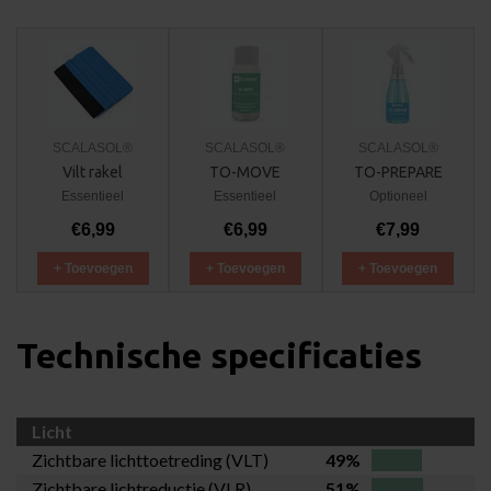
SCALASOL®
SCALASOL®
SCALASOL®
Vilt rakel
TO-MOVE
TO-PREPARE
Essentieel
Essentieel
Optioneel
€6,99
€6,99
€7,99
+ Toevoegen
+ Toevoegen
+ Toevoegen
Technische specificaties
Licht
Zichtbare lichttoetreding (VLT)
49%
Zichtbare lichtreductie (VLR)
51%