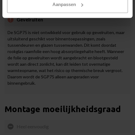
Aanpassen
Gevelruiten
De SGP75 is niet ontwikkeld voor gebruik op gevelruiten, maar
uitsluitend geschikt voor binnentoepassingen, zoals
tussendeuren en glazen tussenwanden. Dit komt doordat
rookglas raamfolie een hoog absorptiegehalte heeft. Wanneer
de folie op gevelruiten wordt aangebracht en blootgesteld
wordt aan direct zonlicht, kan dit leiden tot overmatige
warmteopname, wat het risico op thermische breuk vergroot.
Daarom wordt de SGP75 alleen aangeraden voor
binnengebruik.
Montage moeilijkheidsgraad
Heel eenvoudig