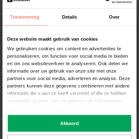
formaat’. Indien u een groot project heeft, en de SGP75 liever per
rol wilt bestellen kunt u dit doen middels het tabblad ‘Hele rol’. De
Toestemming
Details
Over
tabbladen vindt u op deze product pagina.
Deze website maakt gebruik van cookies
Montage
We gebruiken cookies om content en advertenties te
personaliseren, om functies voor social media te bieden
Voorbereiding
en om ons websiteverkeer te analyseren. Ook delen we
Voordat u begint met het aanbrengen van de SGP75 dient u eerst
informatie over uw gebruik van onze site met onze
de nodige voorbereidingen te treffen. U dient het glas grondig te
partners voor social media, adverteren en analyse. Deze
reinigen met
SCALASOL® TO-PREPARE
en de
SCALASOL®
glaskrabber
.
partners kunnen deze gegevens combineren met andere
informatie die u aan ze heeft verstrekt of die ze hebben
Montage binnenzijde glas
verzameld op basis van uw gebruik van hun services.
De SGP75 is enkel geschikt voor montage op glas binnenshuis. De
SGP75 is geschikt voor alle type vlak glas. Bij een glazen
tussendeur of tussenwand binnenshuis maakt het niet uit aan
Akkoord
welke zijde van het glas u de SGP75 rookglas raamfolie aanbrengt.
Omdat het om een binnenruimte gaat, is er geen specifieke zijde
waarop de folie moet worden geplaatst.