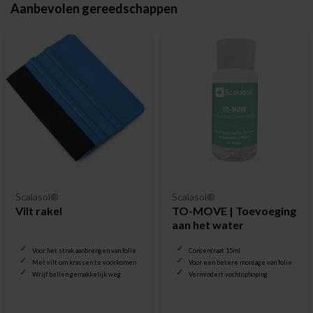
Aanbevolen gereedschappen
Scalasol®
Scalasol®
Vilt rakel
TO-MOVE | Toevoeging
aan het water
Voor het strak aanbrengen van folie
Concentraat 15ml
Met vilt om krassen te voorkomen
Voor een betere montage van folie
Wrijf bellen gemakkelijk weg
Vermindert vochtophoping