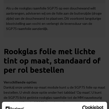
Als u de rookglas raamfolie SGP75 op een douchewand wilt
aanbrengen, adviseren wij om de folie aan de buitenzijde (droge
zijde) van de douchewand te plaatsen. Dit voorkomt langdurige
blootstelling aan vocht en verlengt de levensduur van de
SGP75 raamfolie aanzienlijk.
Rookglas folie met lichte
tint op maat, standaard of
per rol bestellen
Verschillende opties
Dankzij onze unieke op-maat module kunt u de SGP75 folie op maat
bestellen. U vindt deze optie onder het tabblad ‘Op maat’. U kunt
de SGP75 licht getinte rookglas raamfolie tot de MM nauwkeurig
bestellen. Wilt u de SGP75 liever bestellen op een standaard
formaat? Dat is ook mogelijk, middels het tabblad ‘Standaard