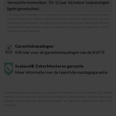
Verwachte levensduur: 10–12 jaar bij indoor toepassingen
(géén gevelruiten)
* De vermelde levensduur is een indicatie en kan variëren afhankelijk van de situatie
en omstandigheden. Factoren zoals zonbelasting, ventilatie, hellingshoek, de staat
van het glas, onderhoud en reiniging, en met name de wijze van aanbrengen, kunnen
de levensduur beïnvloeden. Indien de raamfolie niet correct is aangebracht, kan de
levensduur korter uitvallen.
Garantiebepalingen
Klik hier voor de garantiebepalingen van de SGP75
Scalasol® ZekerMonteren garantie
Meer informatie over de raamfolie montagegarantie
De informatie op deze pagina is uitsluitend ter referentie en niet bindend. SCALASOL®
behoudt zich het recht voor om de samenstelling van haar producten op ieder moment te
wijzigen. Raadpleeg onze garantiebepalingen en algemene voorwaarden voor meer
informatie.