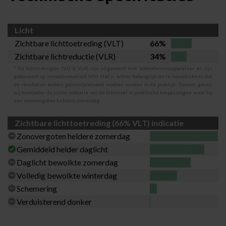
Licht
Zichtbare lichttoetreding (VLT)
66%
Zichtbare lichtreductie (VLR)
34%
* De lichtmetingen (VLT & VLR) zijn uitgevoerd met laboratoriumapparatuur en zijn
gebaseerd op monochromatisch licht. Het is echter belangrijk om te benadrukken dat
de resultaten anders geïnterpreteerd moeten worden in de praktijk. Daarom geven
wij hieronder de juiste indicatie van de lichtinval in praktische toepassingen weer bij
een zonovergoten heldere zomerdag.
Zichtbare lichttoetreding (66% VLT) indicatie
Zonovergoten heldere zomerdag
Gemiddeld helder daglicht
Daglicht bewolkte zomerdag
Volledig bewolkte winterdag
Schemering
Verduisterend donker