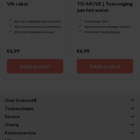
Vilt rakel
TO-MOVE | Toevoeging
aan het water
Voor het strak aanbrengen van folie
Concentraat 15ml
Met vilt om krassen te voorkomen
Voor een betere montage van folie
Wrijf bellen gemakkelijk weg
Vermindert vochtophoping
€6,99
€6,99
Bekijk product
Bekijk product
Over Scalasol®
Toepassingen
Service
Overig
Klantenservice