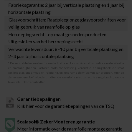
Fabrieksgarantie: 2 jaar bij verticale plaatsing en 1 jaar bij
horizontale plaatsing
Glasvoorschriften: Raadpleeg onze
glasvoorschriften
voor
veilig gebruik van raamfolie op glas
Herroepingsrecht - op maat gesneden producten:
Uitgesloten van het herroepingsrecht
Verwachte levensduur: 8–10 jaar bij verticale plaatsing en
2–3 jaar bij horizontale plaatsing
* De vermelde levensduur is een indicatie en kan variëren afhankelijk van de situatie
en omstandigheden. Factoren zoals zonbelasting, ventilatie, hellingshoek, de staat
van het glas, onderhoud en reiniging, en met name de wijze van aanbrengen, kunnen
de levensduur beïnvloeden. Indien de raamfolie niet correct is aangebracht, kan de
levensduur korter uitvallen.
Garantiebepalingen
Klik hier voor de garantiebepalingen van de TSQ
Scalasol® ZekerMonteren garantie
Meer informatie over de raamfolie montagegarantie