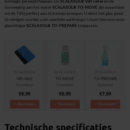
montage gereedschappen
. De
SCALASOL® Vilt rakel
en de
toevoeging aan het water
SCALASOL® TO-MOVE
zijn essentieel
om de TSQ perfect aan te kunnen brengen. U dient het glas goed
te reinigen voordat u de raamfolie aanbrengt. U kunt hiervoor onze
glasreiniger
SCALASOL® TO-PREPARE
toepassen.
SCALASOL®
SCALASOL®
SCALASOL®
Vilt rakel
TO-MOVE
TO-PREPARE
Essentieel
Essentieel
Optioneel
€6,99
€6,99
€7,99
+ Toevoegen
+ Toevoegen
+ Toevoegen
Technische specificaties