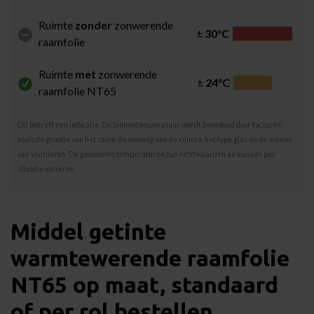
Ruimte
zonder
zonwerende
±
30°C
raamfolie
Ruimte
met
zonwerende
±
24°C
raamfolie NT65
Dit betreft een indicatie. De binnentemperatuur wordt beïnvloed door factoren
zoals de grootte van het raam, de omvang van de ruimte, het type glas en de manier
van ventileren. De genoemde temperaturen zijn richtwaarden en kunnen per
situatie variëren.
Middel getinte
warmtewerende raamfolie
NT65 op maat, standaard
of per rol bestellen