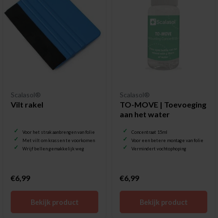
Scalasol®
Scalasol®
Vilt rakel
TO-MOVE | Toevoeging
aan het water
Voor het strak aanbrengen van folie
Concentraat 15ml
Met vilt om krassen te voorkomen
Voor een betere montage van folie
Wrijf bellen gemakkelijk weg
Vermindert vochtophoping
€6,99
€6,99
Bekijk product
Bekijk product