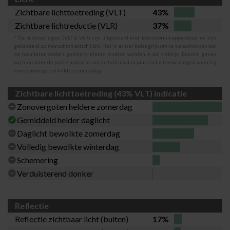
Zichtbare lichttoetreding (VLT)
43%
Zichtbare lichtreductie (VLR)
37%
* De lichtmetingen (VLT & VLR) zijn uitgevoerd met laboratoriumapparatuur en zijn
gebaseerd op monochromatisch licht. Het is echter belangrijk om te benadrukken dat
de resultaten anders geïnterpreteerd moeten worden in de praktijk. Daarom geven
wij hieronder de juiste indicatie van de lichtinval in praktische toepassingen weer bij
een zonovergoten heldere zomerdag.
Zichtbare lichttoetreding (43% VLT) indicatie
Zonovergoten heldere zomerdag
Gemiddeld helder daglicht
Daglicht bewolkte zomerdag
Volledig bewolkte winterdag
Schemering
Verduisterend donker
Reflectie
Reflectie zichtbaar licht (buiten)
17%