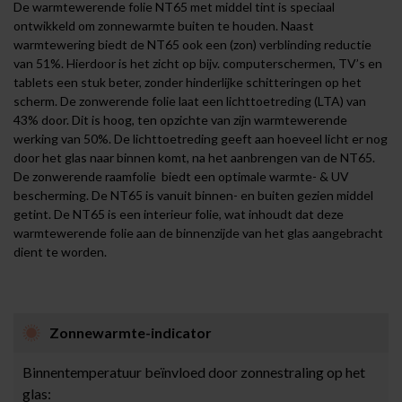
De warmtewerende folie NT65 met middel tint is speciaal
ontwikkeld om zonnewarmte buiten te houden. Naast
warmtewering biedt de NT65 ook een (zon) verblinding reductie
van 51%. Hierdoor is het zicht op bijv. computerschermen, TV’s en
tablets een stuk beter, zonder hinderlijke schitteringen op het
scherm. De zonwerende folie laat een lichttoetreding (LTA) van
43% door. Dit is hoog, ten opzichte van zijn warmtewerende
werking van 50%. De lichttoetreding geeft aan hoeveel licht er nog
door het glas naar binnen komt, na het aanbrengen van de NT65.
De zonwerende raamfolie biedt een optimale warmte- & UV
bescherming. De NT65 is vanuit binnen- en buiten gezien middel
getint. De NT65 is een interieur folie, wat inhoudt dat deze
warmtewerende folie aan de binnenzijde van het glas aangebracht
dient te worden.
Zonnewarmte-indicator
Binnentemperatuur beïnvloed door zonnestraling op het
glas: