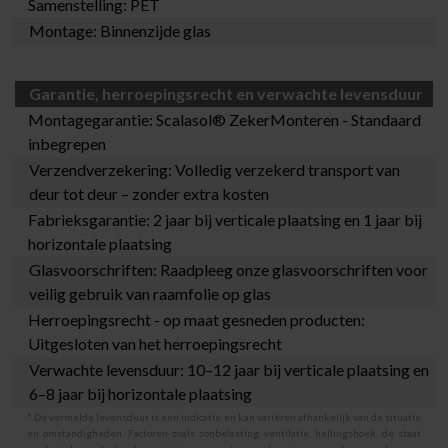
Samenstelling: PET
Montage: Binnenzijde glas
Garantie, herroepingsrecht en verwachte levensduur
Montagegarantie:
Scalasol® ZekerMonteren
- Standaard
inbegrepen
Verzendverzekering: Volledig verzekerd transport van
deur tot deur – zonder extra kosten
Fabrieksgarantie: 2 jaar bij verticale plaatsing en 1 jaar bij
horizontale plaatsing
Glasvoorschriften: Raadpleeg onze
glasvoorschriften
voor
veilig gebruik van raamfolie op glas
Herroepingsrecht - op maat gesneden producten:
Uitgesloten van het herroepingsrecht
Verwachte levensduur: 10–12 jaar bij verticale plaatsing en
6–8 jaar bij horizontale plaatsing
* De vermelde levensduur is een indicatie en kan variëren afhankelijk van de situatie
en omstandigheden. Factoren zoals zonbelasting, ventilatie, hellingshoek, de staat