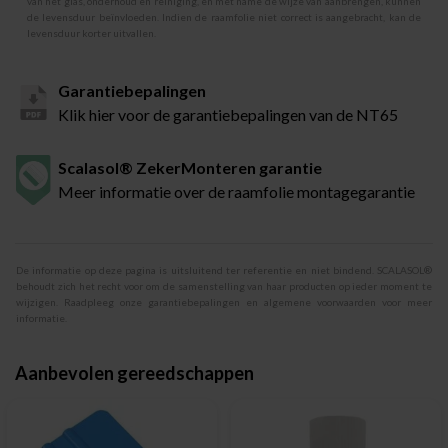
van het glas, onderhoud en reiniging, en met name de wijze van aanbrengen, kunnen
de levensduur beïnvloeden. Indien de raamfolie niet correct is aangebracht, kan de
levensduur korter uitvallen.
Garantiebepalingen
Klik hier voor de garantiebepalingen van de NT65
Scalasol® ZekerMonteren garantie
Meer informatie over de raamfolie montagegarantie
De informatie op deze pagina is uitsluitend ter referentie en niet bindend. SCALASOL®
behoudt zich het recht voor om de samenstelling van haar producten op ieder moment te
wijzigen. Raadpleeg onze garantiebepalingen en algemene voorwaarden voor meer
informatie.
Aanbevolen gereedschappen