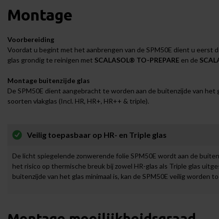
Montage
Voorbereiding
Voordat u begint met het aanbrengen van de SPM50E dient u eerst de
glas grondig te reinigen met
SCALASOL® TO-PREPARE
en de
SCALA
Montage buitenzijde glas
De SPM50E dient aangebracht te worden aan de buitenzijde van het 
soorten vlakglas (Incl. HR, HR+, HR++ & triple).
Veilig toepasbaar op HR- en Triple glas
De licht spiegelende zonwerende folie SPM50E wordt aan de buitenz
het risico op thermische breuk bij zowel HR-glas als Triple glas ui
buitenzijde van het glas minimaal is, kan de SPM50E veilig worden t
Montage moeilijkheidsgraad