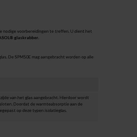
 nodige voorbereidingen te treffen. U dient het
SOL® glaskrabber
.
glas. De SPM50E mag aangebracht worden op alle
ijde van het glas aangebracht. Hierdoor wordt
tgesloten. Doordat de warmteabsorptie aan de
oegepast op deze typen isolatieglas.