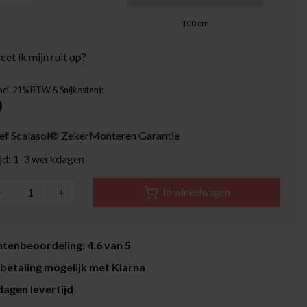
100
cm
et ik mijn ruit op?
Incl. 21% BTW & Snijkosten):
0
ief Scalasol® ZekerMonteren Garantie
ijd: 1-3 werkdagen
-
+
In winkelwagen
tenbeoordeling: 4.6 van 5
betaling mogelijk met Klarna
agen levertijd