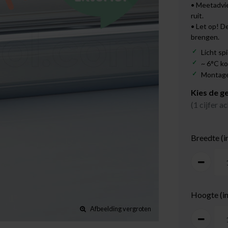
• Meetadvie
ruit.
• Let op! D
brengen.
Licht sp
~ 6°C k
Montage:
Kies de g
(1 cijfer 
Breedte (i
Hoogte (i
Afbeelding vergroten