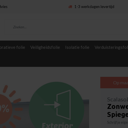
dvies
1-3 werkdagen levertijd
ratieve folie
Veiligheidsfolie
Isolatie folie
Verduisteringsfol
Op maa
Scalaso
Zonwe
Spiege
Schrijf je ei