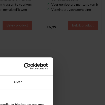
om krassen te voorkomen
Voor een betere montage van folie
len gemakkelijk weg
Vermindert vochtophoping
Bekijk product
Bekijk product
€6,99
Over
 media te bieden en om ons