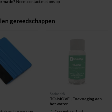
ormatie?
Neem contact met ons op
len gereedschappen
Scalasol®
TO-MOVE | Toevoeging aan
het water
strak aanbrengen van folie
Concentraat 15ml