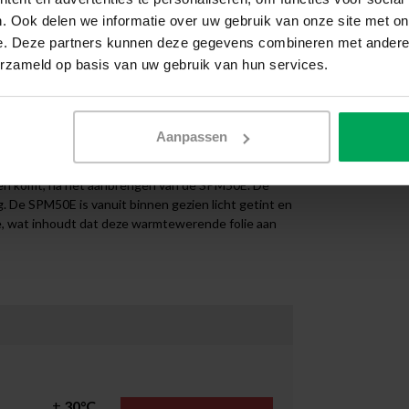
het licht spiegelende effect van de SPM50E is deze
. Ook delen we informatie over uw gebruik van onze site met on
ect geschikt als u op een subtiele manier
e. Deze partners kunnen deze gegevens combineren met andere i
erzameld op basis van uw gebruik van hun services.
iaal ontwikkeld om zonnewarmte buiten te houden.
e van 47%. Hierdoor is het zicht op bijv.
Aanpassen
e schitteringen op het scherm. De zonwerende folie
pzichte van zijn warmtewerende werking van 55%. De
innen komt, na het aanbrengen van de SPM50E. De
De SPM50E is vanuit binnen gezien licht getint en
ie, wat inhoudt dat deze warmtewerende folie aan
±
30°C