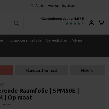
Altijd uit voorraad leverbaar
ie
Inbraakwerende folie
Gereedschap
Advies
t
Standaard formaat
Hele rol
l®
rende Raamfolie | SPM50E |
l | Op maat
gen review