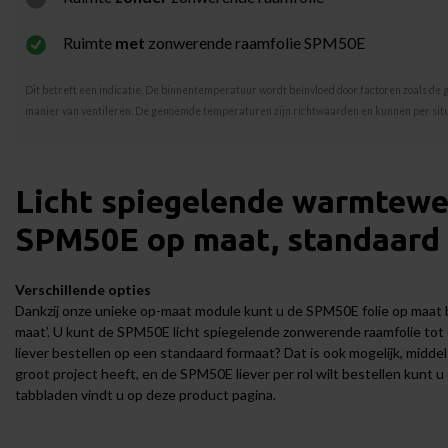
Ruimte
met
zonwerende raamfolie SPM50E
Dit betreft een indicatie. De binnentemperatuur wordt beïnvloed door factoren zoals de g
manier van ventileren. De genoemde temperaturen zijn richtwaarden en kunnen per situ
Licht spiegelende warmtewe
SPM50E op maat, standaard o
Verschillende opties
Dankzij onze unieke op-maat module kunt u de SPM50E folie op maat b
maat’. U kunt de SPM50E licht spiegelende zonwerende raamfolie to
liever bestellen op een standaard formaat? Dat is ook mogelijk, middel
groot project heeft, en de SPM50E liever per rol wilt bestellen kunt u 
tabbladen vindt u op deze product pagina.