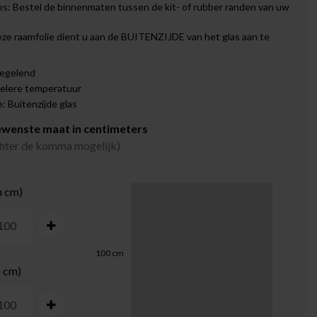
s: Bestel de binnenmaten tussen de kit- of rubber randen van uw
eze raamfolie dient u aan de BUITENZIJDE van het glas aan te
iegelend
oelere temperatuur
 Buitenzijde glas
ewenste maat in centimeters
achter de komma mogelijk)
n cm)
100
cm
n cm)