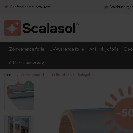
Professionele kwaliteit
Vakkundig a
Zonwerende folie
UV-werende folie
Anti inkijk folie
Deco
Offerte aanvraag
Home
Zonwerende Raamfolie | SPM50E | Spiegel