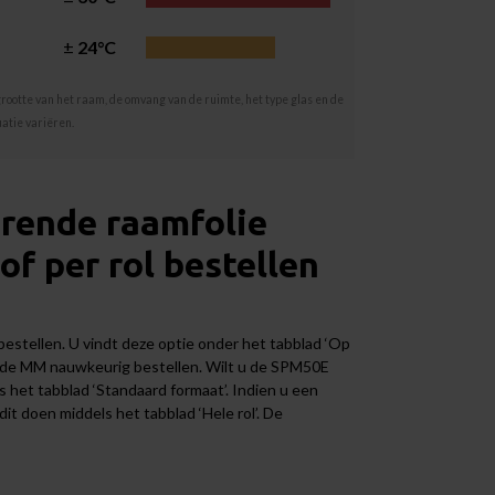
±
24°C
rootte van het raam, de omvang van de ruimte, het type glas en de
atie variëren.
rende raamfolie
f per rol bestellen
estellen. U vindt deze optie onder het tabblad ‘Op
t de MM nauwkeurig bestellen. Wilt u de SPM50E
s het tabblad ‘Standaard formaat’. Indien u een
dit doen middels het tabblad ‘Hele rol’. De