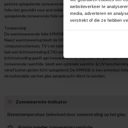
getinte spiegelende zonwerende raamfolie uit ons assortiment. Door 
websiteverkeer te analyseren
folie niet geschikt voor anti-inkijk doeleinden. De SPM50E is wel perf
media, adverteren en analys
spiegelende zonwerende folie wilt aanbrengen.
verstrekt of die ze hebben v
Toepassing
De warmtewerende folie SPM50E met licht spiegelend effect is spec
Naast warmtewering biedt de SPM50E ook een (zon) verblinding reducti
computerschermen, TV’s en tablets een stuk beter, zonder hinderlijk
laat een lichttoetreding (LTA) van 59% door. Dit is zeer hoog, ten o
lichttoetreding geeft aan hoeveel licht er nog door het glas naar b
zonwerende raamfolie biedt een optimale warmte- & UV bescherming. 
vanaf buiten gezien licht spiegelend. De SPM50E is een exterieur fol
de buitenzijde van het glas aangebracht dient te worden.
Zonnewarmte-indicator
Binnentemperatuur beïnvloed door zonnestraling op het glas:
Ruimte
zonder
zonwerende raamfolie