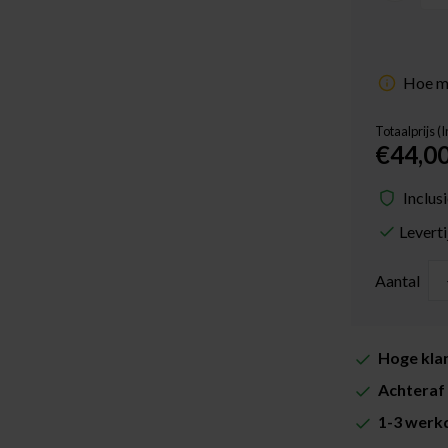
Hoe me
Totaalprijs (
€44,0
Inclus
Levert
Aantal
Hoge klan
Achteraf 
1-3 werkd