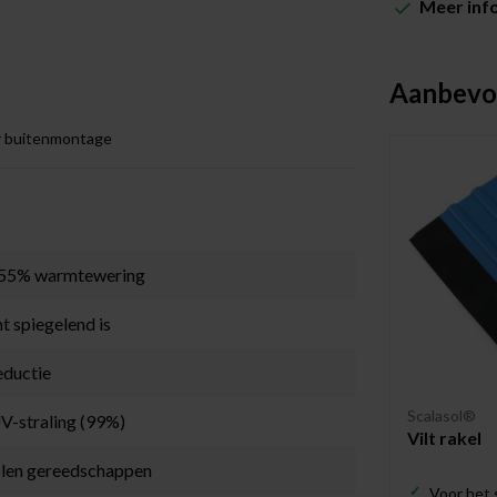
Meer inf
Aanbevo
 buitenmontage
t 55% warmtewering
t spiegelend is
eductie
Scalasol®
UV-straling (99%)
Vilt rakel
olen gereedschappen
Voor het 