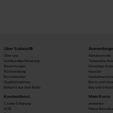
Über Scalasol®
Anwendunge
Über uns
Klimakontrolle
Sachkundige Beratung
Temporäre An
Bewertungen
Einseitige Ansi
Rücksendung
Haustür
Beschwerden
Sanitärbereich
Qualitätszeichen
Büros und Unt
Bekannt aus dem Radio
Bau und Infras
Kundendienst
Mein Konto
Cookie-Erklärung
anmelden
AGB
Meine Bestell