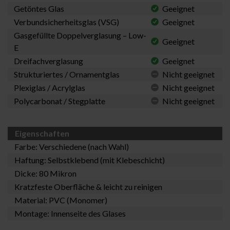
Getöntes Glas
Geeignet
Verbundsicherheitsglas (VSG)
Geeignet
Gasgefüllte Doppelverglasung – Low-
Geeignet
E
Dreifachverglasung
Geeignet
Strukturiertes / Ornamentglas
Nicht geeignet
Plexiglas / Acrylglas
Nicht geeignet
Polycarbonat / Stegplatte
Nicht geeignet
Eigenschaften
Farbe: Verschiedene (nach Wahl)
Haftung: Selbstklebend (mit Klebeschicht)
Dicke: 80 Mikron
Kratzfeste Oberfläche & leicht zu reinigen
Material: PVC (Monomer)
Montage: Innenseite des Glases