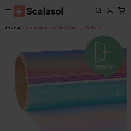
Startseite
Cham√§leon Folie | QLK | Blau Multi | Pro Rolle
Zurück
Weite