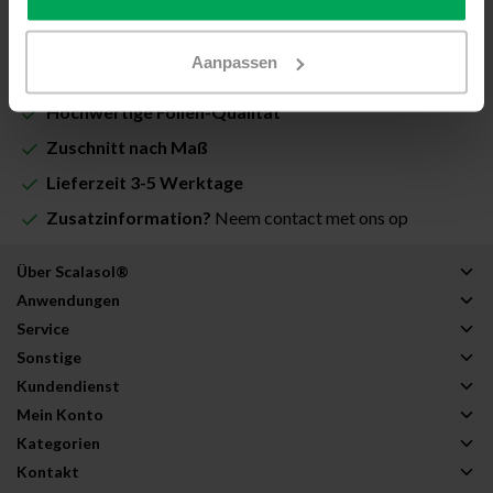
In den Warenkorb
Aanpassen
Hochwertige Folien-Qualität
Zuschnitt nach Maß
Lieferzeit 3-5 Werktage
Zusatzinformation?
Neem contact met ons op
Über Scalasol®
Anwendungen
Service
Sonstige
Kundendienst
Mein Konto
Kategorien
Kontakt