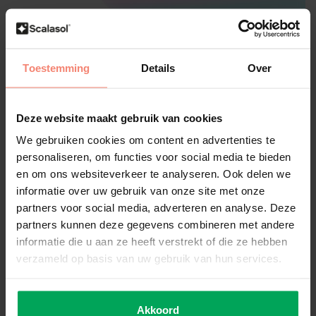
Toestemming
Details
Over
Scalasol®
Cham√§leon Folie | QLK | Blau
Multi | Pro Rolle
Deze website maakt gebruik van cookies
Eigene Bewertung erstellen
We gebruiken cookies om content en advertenties te
personaliseren, om functies voor social media te bieden
Farbwechsel pro Blickwinkel
Auffallend dekorativ (Unikat)
en om ons websiteverkeer te analyseren. Ook delen we
Innenmontage
informatie over uw gebruik van onze site met onze
partners voor social media, adverteren en analyse. Deze
Große:
*
partners kunnen deze gegevens combineren met andere
informatie die u aan ze heeft verstrekt of die ze hebben
verzameld op basis van uw gebruik van hun services.
Lieferzeit: 3-5 Werktage
€660,45
Akkoord