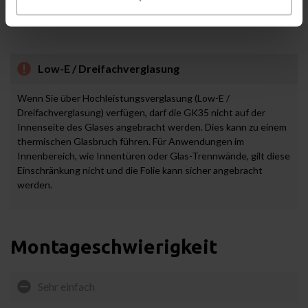
für alle Arten von Flachglas geeignet, mit Ausnahme von Low-E-
Glas und Dreifachverglasung.
Low-E / Dreifachverglasung
Wenn Sie über Hochleistungsverglasung (Low-E /
Dreifachverglasung) verfügen, darf die
GK35
nicht auf der
Innenseite des Glases angebracht werden. Dies kann zu einem
thermischen Glasbruch führen. Für Anwendungen im
Innenbereich, wie Innentüren oder Glas-Trennwände, gilt diese
Einschränkung nicht und die Folie kann sicher angebracht
werden.
Montageschwierigkeit
Sehr einfach