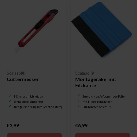
Scalasol®
Scalasol®
Cuttermesser
Montagerakel mit
Filzkante
Mühelosen Schneiden
Zum dichten Auftragen von Folie
Schneidteil einziehbar
Mit Filz gegen Kratzer
Integrierter Clip zum Brechen stumpfer Klingen
Rub bubbles off easily
€3,99
€6,99