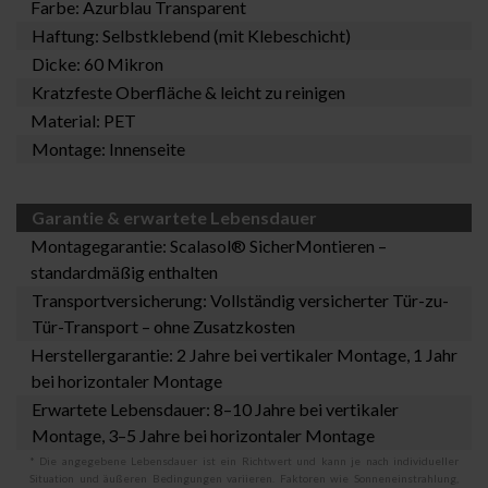
Farbe: Azurblau Transparent
Haftung: Selbstklebend (mit Klebeschicht)
Dicke: 60 Mikron
Kratzfeste Oberfläche & leicht zu reinigen
Material: PET
Montage: Innenseite
Garantie & erwartete Lebensdauer
Montagegarantie:
Scalasol® SicherMontieren
–
standardmäßig enthalten
Transportversicherung: Vollständig versicherter Tür-zu-
Tür-Transport – ohne Zusatzkosten
Herstellergarantie: 2 Jahre bei vertikaler Montage, 1 Jahr
bei horizontaler Montage
Erwartete Lebensdauer: 8–10 Jahre bei vertikaler
Montage, 3–5 Jahre bei horizontaler Montage
* Die angegebene Lebensdauer ist ein Richtwert und kann je nach individueller
Situation und äußeren Bedingungen variieren. Faktoren wie Sonneneinstrahlung,