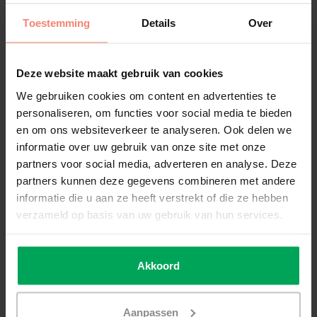
Azurblau transparente Fensterfolie nach Maß bestellen. Sie finden
diese Option unter der Registerkarte „Zuschnitt". Sie können die
Toestemming
Details
Over
GK35 bis auf den Millimeter genau bestellen. Möchten Sie die
GK35 lieber in einem Standardformat bestellen? Das ist über die
Registerkarte „Laufmeter“ möglich. Wenn Sie ein großes Projekt
Deze website maakt gebruik van cookies
haben und die GK35 pro Rolle bestellen möchten, können Sie dies
We gebruiken cookies om content en advertenties te
über die Registerkarte „Rolle" tun. Die Registerkarten sind auf
dieser Produktseite zu finden.
personaliseren, om functies voor social media te bieden
en om ons websiteverkeer te analyseren. Ook delen we
informatie over uw gebruik van onze site met onze
Montage
partners voor social media, adverteren en analyse. Deze
partners kunnen deze gegevens combineren met andere
informatie die u aan ze heeft verstrekt of die ze hebben
Vorbereitung
verzameld op basis van uw gebruik van hun services.
Bevor Sie die GK35 anbringen, müssen die notwendigen
Vorbereitungen getroffen werden. Das Glas sollte gründlich mit
SCALASOL® TO-PREPARE
und dem
SCALASOL® Glasschaber
gereinigt werden.
Akkoord
Montage Innenseite der Glases
Die GK35 wird auf der Innenseite des Fensters angebracht. Sie ist
Aanpassen