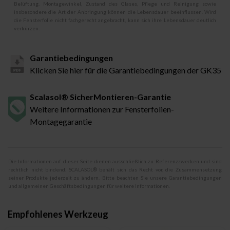
Belüftung, Montagewinkel, Zustand des Glases, Pflege und Reinigung sowie
insbesondere die Art der Anbringung können die Lebensdauer beeinflussen. Wird
die Fensterfolie nicht fachgerecht angebracht, kann sich ihre Lebensdauer deutlich
verkürzen.
Garantiebedingungen
Klicken Sie hier für die Garantiebedingungen der GK35
Scalasol® SicherMontieren-Garantie
Weitere Informationen zur Fensterfolien-
Montagegarantie
Die Informationen auf dieser Seite dienen ausschließlich zu Referenzzwecken und sind
rechtlich nicht bindend. SCALASOL® behält sich das Recht vor, die Zusammensetzung
seiner Produkte jederzeit zu ändern. Bitte beachten Sie unsere Garantiebedingungen
und allgemeinen Geschäftsbedingungen für weitere Informationen.
Empfohlenes Werkzeug