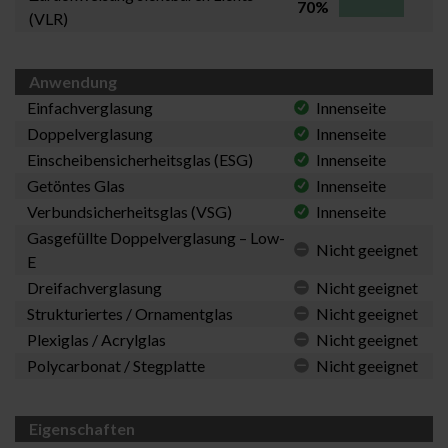
70%
(VLR)
Anwendung
Einfachverglasung
Innenseite
Doppelverglasung
Innenseite
Einscheibensicherheitsglas (ESG)
Innenseite
Getöntes Glas
Innenseite
Verbundsicherheitsglas (VSG)
Innenseite
Gasgefüllte Doppelverglasung – Low-
Nicht geeignet
E
Dreifachverglasung
Nicht geeignet
Strukturiertes / Ornamentglas
Nicht geeignet
Plexiglas / Acrylglas
Nicht geeignet
Polycarbonat / Stegplatte
Nicht geeignet
Eigenschaften