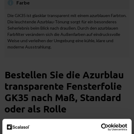
Farbe
Die GK35 ist glasklar transparent mit einem azurblauen Farbton.
Die leuchtende Azurblau-Tönung sorgt für ein besonderes
Seherlebnis beim Blick nach draußen. Durch den azurblauen
Farbfilter verändern sich die Außenfarben auf eindrucksvolle
Weise und verleihen der Umgebung eine kühle, klare und
moderne Ausstrahlung.
Bestellen Sie die Azurblau
transparente Fensterfolie
GK35 nach Maß, Standard
oder als Rolle
Verschiedene Optionen
Durch unser einzigartiges Nach-Maß-Modul können Sie die GK35