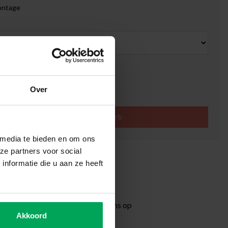
ontage
zeit: 3-5 Werktage
00
Over
In den Warenkorb
 media te bieden en om ons
ze partners voor social
ige Folien-Qualität
nformatie die u aan ze heeft
t nach Maß
it 3-5 Werktage
formation?
Neem contact met ons op
Akkoord