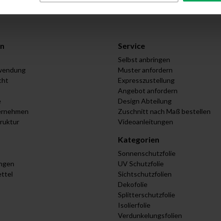
n
Service
Selbst anbringen
wendung
Muster anfordern
cht
Expresszustellung
Angebot anfordern
e
Design Abteilung
ernehmen
Zuschnitt nach Maß bestellen
truktur
Videoanleitungen
Kategorien
Sonnenschutzfolie
ungen
UV Schutzfolie
ttel
Sichtschutzfolien
Dekofolie
Splitterschutzfolie
Isolierfolie
Verdunkelungsfolien