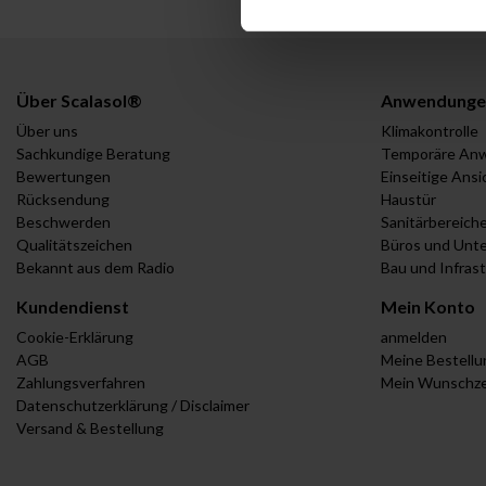
Über Scalasol®
Anwendunge
Über uns
Klimakontrolle
Sachkundige Beratung
Temporäre An
Bewertungen
Einseitige Ansi
Rücksendung
Haustür
Beschwerden
Sanitärbereich
Qualitätszeichen
Büros und Unt
Bekannt aus dem Radio
Bau und Infras
Kundendienst
Mein Konto
Cookie-Erklärung
anmelden
AGB
Meine Bestell
Zahlungsverfahren
Mein Wunschze
Datenschutzerklärung / Disclaimer
Versand & Bestellung