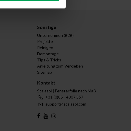
Sonstige
Unternehmen (B2B)
Projekte
Reinigen
Demontage
Tips & Tricks
Anleitung zum Verkleben
Sitemap
Kontakt
Scalasol | Fensterfolie nach Maß
+31 (0)85 - 4007 557
support@scalasol.com