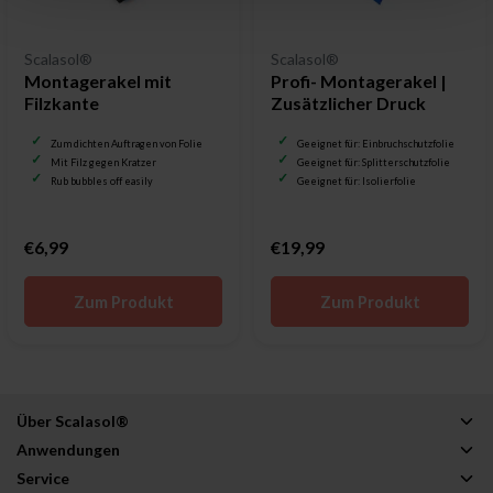
Scalasol®
Scalasol®
Montagerakel mit
Profi- Montagerakel |
Filzkante
Zusätzlicher Druck
Zum dichten Auftragen von Folie
Geeignet für: Einbruchschutzfolie
Mit Filz gegen Kratzer
Geeignet für: Splitterschutzfolie
Rub bubbles off easily
Geeignet für: Isolierfolie
€6,99
€19,99
Zum Produkt
Zum Produkt
Über Scalasol®
Anwendungen
Service