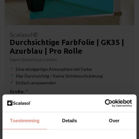
Scalasol®
Durchsichtige Farbfolie | GK35 |
Azurblau | Pro Rolle
Eigene Bewertung erstellen
Eine einzigartige Atmosphäre mit Farbe
Klar Durchsichtig / Keine Sichtbeschränkung
Einfach anzuwenden
Große:
*
Lieferzeit: 3-5 Werktage
Toestemming
Details
Over
€419,79