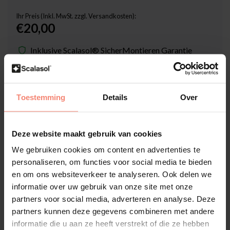
Ihr Preis (Inkl. MwSt. zzgl. Versandkosten):
€20,00
Inklusive Scalasol® SicherMontieren Garantie
Lieferzeit: 3-5 Werktage
Stückzahl
-
+
Toestemming
Details
Over
In den Warenkorb
Deze website maakt gebruik van cookies
We gebruiken cookies om content en advertenties te
Hochwertige Folien-Qualität
personaliseren, om functies voor social media te bieden
Zuschnitt nach Maß
en om ons websiteverkeer te analyseren. Ook delen we
informatie over uw gebruik van onze site met onze
Lieferzeit 3-5 Werktage
partners voor social media, adverteren en analyse. Deze
Zusatzinformation?
Neem contact met ons op
partners kunnen deze gegevens combineren met andere
informatie die u aan ze heeft verstrekt of die ze hebben
Produktbeschreibung