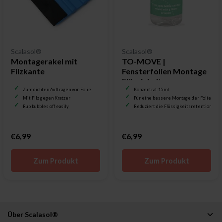
Scalasol®
Scalasol®
Montagerakel mit
TO-MOVE |
Filzkante
Fensterfolien Montage
Flüssigkeit
Zum dichten Auftragen von Folie
Konzentrat 15 ml
Mit Filz gegen Kratzer
Für eine bessere Montage der Folie
Rub bubbles off easily
Reduziert die Flüssigkeitsretention
€6,99
€6,99
Zum Produkt
Zum Produkt
Über Scalasol®