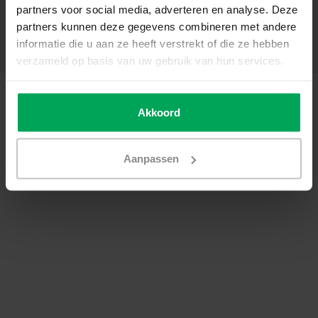
partners voor social media, adverteren en analyse. Deze
Mein Konto
partners kunnen deze gegevens combineren met andere
Kategorien
informatie die u aan ze heeft verstrekt of die ze hebben
Kontakt
verzameld op basis van uw gebruik van hun services.
© Copyright 2026 - Scalasol | Fensterfolie nach Maß | Realisatie
Scalasol
AGB
|
Datenschutzerklärung / Disclaimer
|
Sitemap
|
RSS Feed
Akkoord
Aanpassen