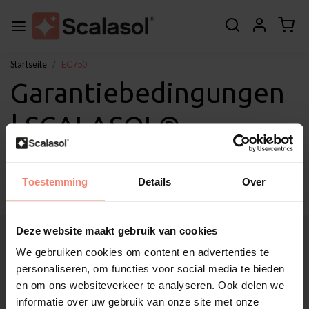
Startseite
EC750
Garantiebedingungen
| SCALASOL®
Isolierfolie EC750
Toestemming
Details
Over
Deze website maakt gebruik van cookies
Über Scalasol®
Anwendungen
We gebruiken cookies om content en advertenties te
Service
personaliseren, om functies voor social media te bieden
en om ons websiteverkeer te analyseren. Ook delen we
Sonstige
informatie over uw gebruik van onze site met onze
Kundendienst