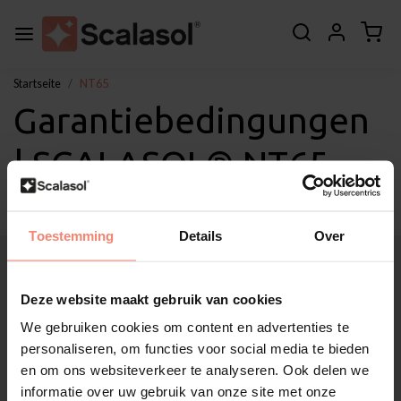
Startseite
NT65
Garantiebedingungen
| SCALASOL® NT65
Toestemming
Details
Over
Über Scalasol®
Anwendungen
Deze website maakt gebruik van cookies
Service
We gebruiken cookies om content en advertenties te
Sonstige
personaliseren, om functies voor social media te bieden
Kundendienst
en om ons websiteverkeer te analyseren. Ook delen we
Mein Konto
informatie over uw gebruik van onze site met onze
Kategorien