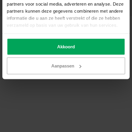
partners voor social media, adverteren en analyse. Deze
Kontakt
partners kunnen deze gegevens combineren met andere
informatie die u aan ze heeft verstrekt of die ze hebben
© Copyright 2026 - Scalasol | Fensterfolie nach Maß | Realisatie
Scalasol
verzameld op basis van uw gebruik van hun services.
AGB
|
Datenschutzerklärung / Disclaimer
|
Sitemap
|
RSS Feed
Akkoord
Aanpassen