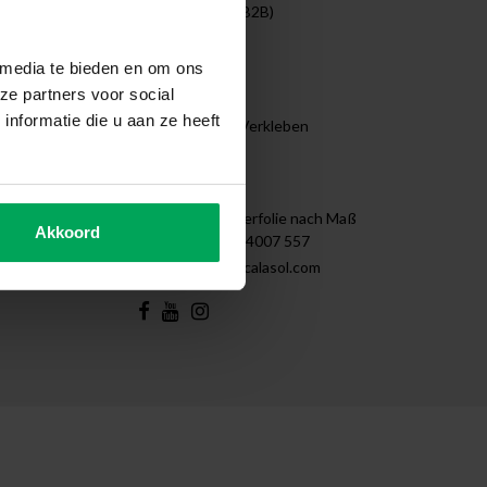
Unternehmen (B2B)
Projekte
Reinigen
 media te bieden en om ons
Demontage
ze partners voor social
Tips & Tricks
nformatie die u aan ze heeft
Anleitung zum Verkleben
Sitemap
Kontakt
Scalasol | Fensterfolie nach Maß
Akkoord
+31 (0)85 - 4007 557
support@scalasol.com