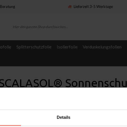
Beratung
Lieferzeit 3-5 Werktage
ofolie
Splitterschutzfolie
Isolierfolie
Verdunkelungsfolien
 SCALASOL® Sonnenschu
Details
n
Service