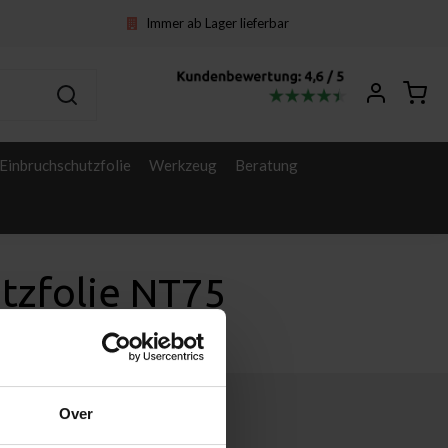
Immer ab Lager lieferbar
Einbruchschutzfolie
Werkzeug
Beratung
tzfolie NT75
Over
Sonstige