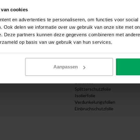
Selbst anbringen
 van cookies
wendung
Muster anfordern
cht
Expresszustellung
ent en advertenties te personaliseren, om functies voor social
Angebot anfordern
. Ook delen we informatie over uw gebruik van onze site met on
e
Design Abteilung
e. Deze partners kunnen deze gegevens combineren met andere i
ernehmen
Zuschnitt nach Maß bestellen
erzameld op basis van uw gebruik van hun services.
truktur
Videoanleitungen
Kategorien
Sonnenschutzfolie
Aanpassen
ungen
UV Schutzfolie
ttel
Sichtschutzfolien
Dekofolie
Splitterschutzfolie
Isolierfolie
Verdunkelungsfolien
Einbruchschutzfolie