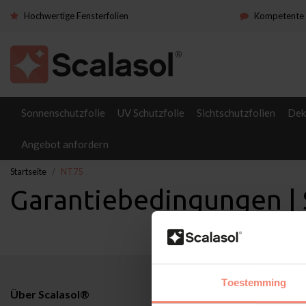
Hochwertige Fensterfolien
Kompetente 
Sonnenschutzfolie
UV Schutzfolie
Sichtschutzfolien
Dek
Angebot anfordern
Startseite
NT75
Garantiebedingungen |
Toestemming
Über Scalasol®
Anwendunge