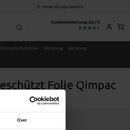
Immer ab Lager lieferbar
Einbruchschutzfolie
Werkzeug
Beratung
schützt Folie Qimpac
Over
Sonstige