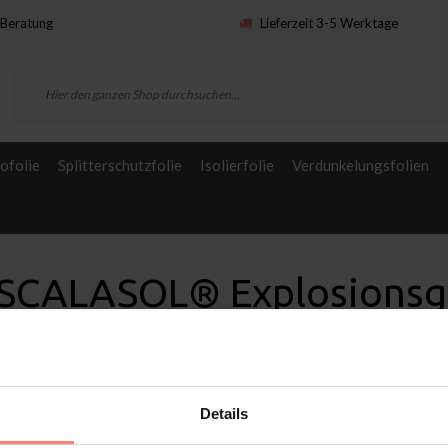
Beratung
Lieferzeit 3-5 Werktage
ofolie
Splitterschutzfolie
Isolierfolie
Verdunkelungsfolien
 SCALASOL® Explosionsge
Details
n
Service