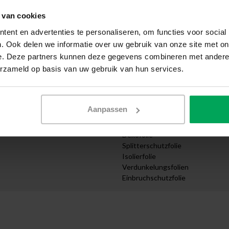
Selbst anbringen
 van cookies
wendung
Muster anfordern
cht
Expresszustellung
ent en advertenties te personaliseren, om functies voor social
Angebot anfordern
. Ook delen we informatie over uw gebruik van onze site met on
e
Design Abteilung
e. Deze partners kunnen deze gegevens combineren met andere i
ernehmen
Zuschnitt nach Maß bestellen
erzameld op basis van uw gebruik van hun services.
truktur
Videoanleitungen
Kategorien
Sonnenschutzfolie
Aanpassen
ungen
UV Schutzfolie
ttel
Sichtschutzfolien
Dekofolie
Splitterschutzfolie
Isolierfolie
Verdunkelungsfolien
Einbruchschutzfolie