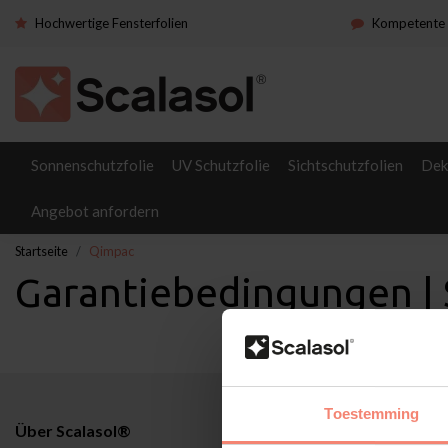
Hochwertige Fensterfolien
Kompetente 
Sonnenschutzfolie
UV Schutzfolie
Sichtschutzfolien
Dek
Angebot anfordern
Startseite
Qimpac
Garantiebedingungen |
Toestemming
Über Scalasol®
Anwendunge