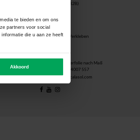
Unternehmen (B2B)
Projekte
Reinigen
 media te bieden en om ons
Demontage
ze partners voor social
Tips & Tricks
nformatie die u aan ze heeft
Anleitung zum Verkleben
Sitemap
Kontakt
Scalasol | Fensterfolie nach Maß
Akkoord
+31 (0)85 - 4007 557
support@scalasol.com