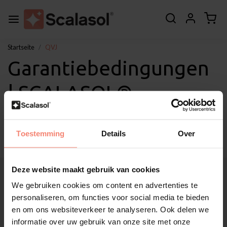
Startseite
QVJ
Garantiebedingungen
| SCALASOL®
Chamäleon Folie QVJ
Toestemming
Details
Over
Deze website maakt gebruik van cookies
Über Scalasol®
Anwendungen
We gebruiken cookies om content en advertenties te
Service
personaliseren, om functies voor social media te bieden
en om ons websiteverkeer te analyseren. Ook delen we
Sonstige
informatie over uw gebruik van onze site met onze
Kundendienst