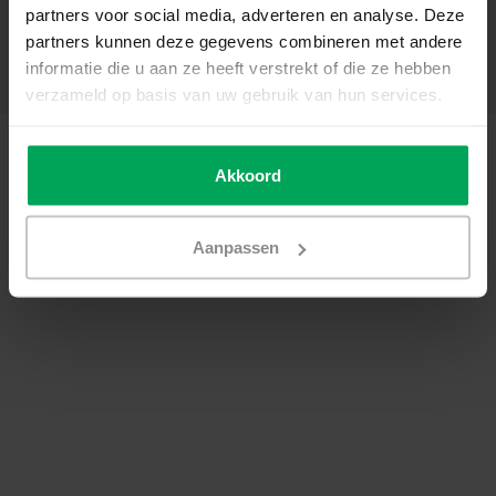
partners voor social media, adverteren en analyse. Deze
Mein Konto
partners kunnen deze gegevens combineren met andere
Kategorien
informatie die u aan ze heeft verstrekt of die ze hebben
Kontakt
verzameld op basis van uw gebruik van hun services.
© Copyright 2026 - Scalasol | Fensterfolie nach Maß | Realisatie
Scalasol
AGB
|
Datenschutzerklärung / Disclaimer
|
Sitemap
|
RSS Feed
Akkoord
Aanpassen