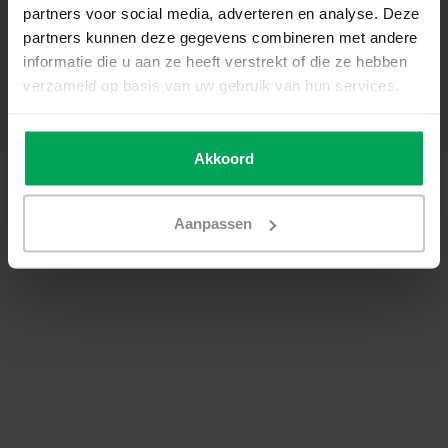
partners voor social media, adverteren en analyse. Deze
Sonstige
partners kunnen deze gegevens combineren met andere
Kundendienst
informatie die u aan ze heeft verstrekt of die ze hebben
Mein Konto
verzameld op basis van uw gebruik van hun services.
Kategorien
Kontakt
Akkoord
© Copyright 2026 - Scalasol | Fensterfolie nach Maß | Realisatie
Scalasol
AGB
|
Datenschutzerklärung / Disclaimer
|
Sitemap
|
RSS Feed
Aanpassen