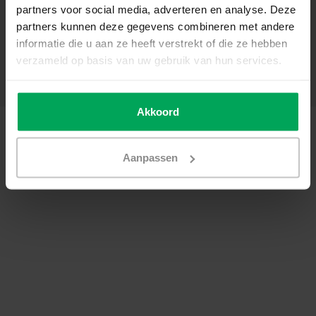
partners voor social media, adverteren en analyse. Deze
Sonstige
partners kunnen deze gegevens combineren met andere
Kundendienst
informatie die u aan ze heeft verstrekt of die ze hebben
Mein Konto
verzameld op basis van uw gebruik van hun services.
Kategorien
Kontakt
Akkoord
© Copyright 2026 - Scalasol | Fensterfolie nach Maß | Realisatie
Scalasol
AGB
|
Datenschutzerklärung / Disclaimer
|
Sitemap
|
RSS Feed
Aanpassen