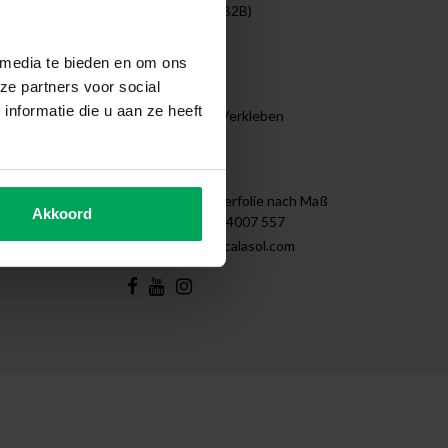
Unternehmen (B2B)
Projekte
Reinigen
 media te bieden en om ons
Demontage
ze partners voor social
Tips & Tricks
nformatie die u aan ze heeft
Anleitung zum Verkleben
Sitemap
Kontakt
Scalasol | Fensterfolie nach Maß
Akkoord
+31 (0)85 - 4007 557
support@scalasol.com