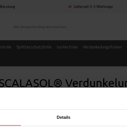
Beratung
Lieferzeit 3-5 Werktage
ofolie
Splitterschutzfolie
Isolierfolie
Verdunkelungsfolien
 SCALASOL® Verdunkelu
Details
n
Service