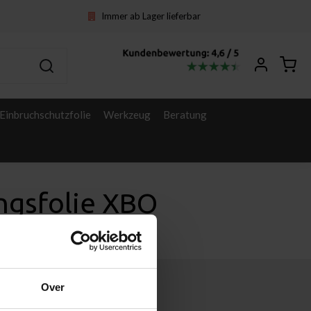
Immer ab Lager lieferbar
Einbruchschutzfolie
Werkzeug
Beratung
ngsfolie XBO
Over
Sonstige