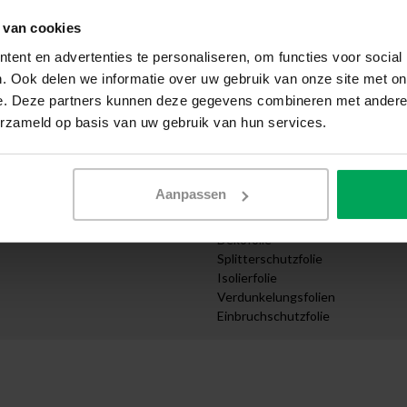
Selbst anbringen
 van cookies
wendung
Muster anfordern
cht
Expresszustellung
ent en advertenties te personaliseren, om functies voor social
Angebot anfordern
. Ook delen we informatie over uw gebruik van onze site met on
e
Design Abteilung
e. Deze partners kunnen deze gegevens combineren met andere i
ernehmen
Zuschnitt nach Maß bestellen
erzameld op basis van uw gebruik van hun services.
truktur
Videoanleitungen
Kategorien
Sonnenschutzfolie
Aanpassen
ungen
UV Schutzfolie
ttel
Sichtschutzfolien
Dekofolie
Splitterschutzfolie
Isolierfolie
Verdunkelungsfolien
Einbruchschutzfolie