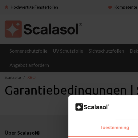
Hochwertige Fensterfolien
Kompetente 
Sonnenschutzfolie
UV Schutzfolie
Sichtschutzfolien
Dek
Angebot anfordern
Startseite
XBO
Garantiebedingungen |
Toestemming
Über Scalasol®
Anwendunge