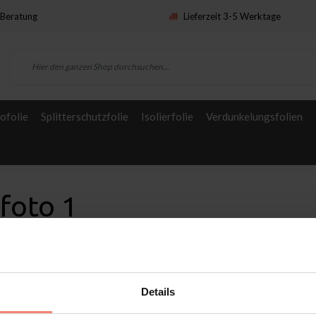
Beratung
Lieferzeit 3-5 Werktage
ofolie
Splitterschutzfolie
Isolierfolie
Verdunkelungsfolien
foto 1
Details
n
Service