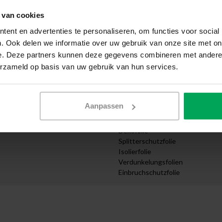
Selbst anbringen
 van cookies
wendung
Muster anfordern
cht
Expresszustellung
ent en advertenties te personaliseren, om functies voor social
Angebot anfordern
. Ook delen we informatie over uw gebruik van onze site met on
e
Design Abteilung
e. Deze partners kunnen deze gegevens combineren met andere i
ernehmen
Zuschnitt nach Maß bestellen
erzameld op basis van uw gebruik van hun services.
truktur
Videoanleitungen
Kategorien
Sonnenschutzfolie
Aanpassen
ungen
UV Schutzfolie
ttel
Sichtschutzfolien
Dekofolie
Splitterschutzfolie
Isolierfolie
Verdunkelungsfolien
Einbruchschutzfolie