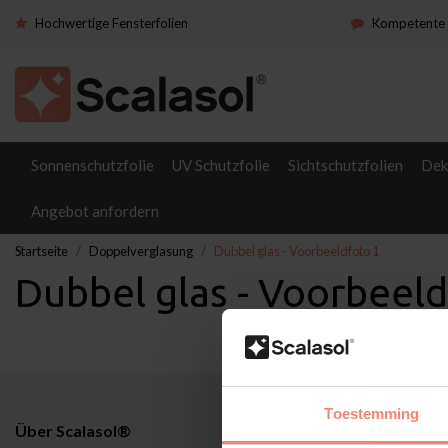
Hochwertige Fensterfolien
Kompetente 
Sonnenschutzfolie
UV Schutzfolie
Sichtschutzfolien
Dek
Angebot anfordern
Startseite
Doppelverglasung
Dubbel glas - Voorbeeldfoto 1
Dubbel glas - Voorbeeld
Toestemming
Über Scalasol®
Anwendunge