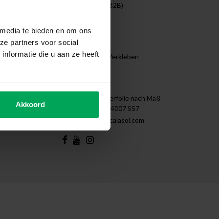
Unternehmen (B2B)
Projekte
Reinigen
 media te bieden en om ons
Demontage
ze partners voor social
Tips & Tricks
nformatie die u aan ze heeft
Anleitung zum Verkleben
Sitemap
Kontakt
Scalasol | Fensterfolie nach Maß
Akkoord
+31 (0)85 - 4007 557
support@scalasol.com