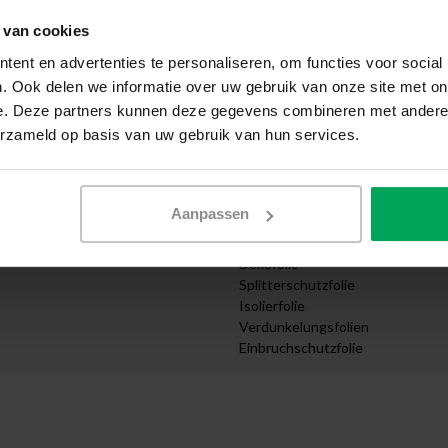
Selbst anbringen
 van cookies
wendung
Muster anfordern
cht
Expresszustellung
ent en advertenties te personaliseren, om functies voor social
Angebot anfordern
. Ook delen we informatie over uw gebruik van onze site met on
e
Design Abteilung
e. Deze partners kunnen deze gegevens combineren met andere i
ernehmen
Zuschnitt nach Maß bestellen
erzameld op basis van uw gebruik van hun services.
truktur
Videoanleitungen
Kategorien
Sonnenschutzfolie
Aanpassen
ungen
UV Schutzfolie
ttel
Sichtschutzfolien
Dekofolie
Splitterschutzfolie
Isolierfolie
Verdunkelungsfolien
Einbruchschutzfolie