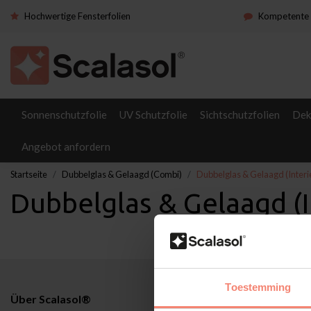
Hochwertige Fensterfolien
Kompetente 
Sonnenschutzfolie
UV Schutzfolie
Sichtschutzfolien
Dek
Angebot anfordern
Startseite
Dubbelglas & Gelaagd (Combi)
Dubbelglas & Gelaagd (Interi
Dubbelglas & Gelaagd (I
Toestemming
Über Scalasol®
Anwendunge