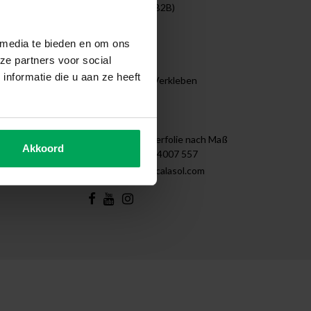
Unternehmen (B2B)
Projekte
Reinigen
 media te bieden en om ons
Demontage
ze partners voor social
Tips & Tricks
nformatie die u aan ze heeft
Anleitung zum Verkleben
Sitemap
Kontakt
Scalasol | Fensterfolie nach Maß
Akkoord
+31 (0)85 - 4007 557
support@scalasol.com