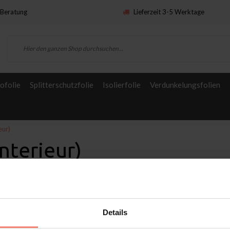
Beratung
Lieferzeit 3-5 Werktage
ofolie
Splitterschutzfolie
Isolierfolie
Verdunkelungsfolien
eur)
nterieur)
Details
n
Service