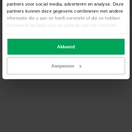
partners voor social media, adverteren en analyse. Deze
Kontakt
partners kunnen deze gegevens combineren met andere
informatie die u aan ze heeft verstrekt of die ze hebben
© Copyright 2026 - Scalasol | Fensterfolie nach Maß | Realisatie
Scalasol
verzameld op basis van uw gebruik van hun services.
AGB
|
Datenschutzerklärung / Disclaimer
|
Sitemap
|
RSS Feed
Akkoord
Aanpassen