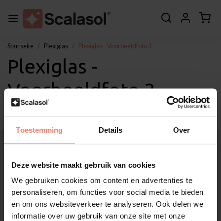
Startseite
Plexiglas
Plexiglas - Voorbeeldfoto 3
Plexiglas -
Voorbeeldfoto 3
Toestemming
Details
Over
Über Scalasol®
Anwendungen
Deze website maakt gebruik van cookies
Service
We gebruiken cookies om content en advertenties te
Sonstige
personaliseren, om functies voor social media te bieden
Kundendienst
en om ons websiteverkeer te analyseren. Ook delen we
Mein Konto
informatie over uw gebruik van onze site met onze
Kategorien