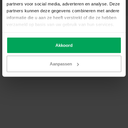
partners voor social media, adverteren en analyse. Deze
Kontakt
partners kunnen deze gegevens combineren met andere
informatie die u aan ze heeft verstrekt of die ze hebben
© Copyright 2026 - Scalasol | Fensterfolie nach Maß | Realisatie
Scalasol
verzameld op basis van uw gebruik van hun services.
AGB
|
Datenschutzerklärung / Disclaimer
|
Sitemap
|
RSS Feed
Akkoord
Aanpassen