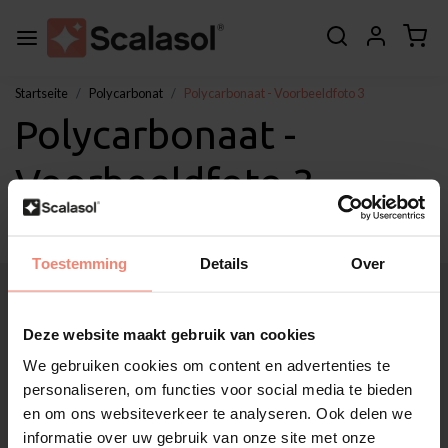
Startseite
Polycarbonat
Polycarbonaat - Voorbeeldfoto 3
Polycarbonaat -
Voorbeeldfoto 3
Toestemming
Details
Over
Über Scalasol®
Anwendungen
Deze website maakt gebruik van cookies
Service
We gebruiken cookies om content en advertenties te
Sonstige
personaliseren, om functies voor social media te bieden
Kundendienst
en om ons websiteverkeer te analyseren. Ook delen we
Mein Konto
informatie over uw gebruik van onze site met onze
Kategorien