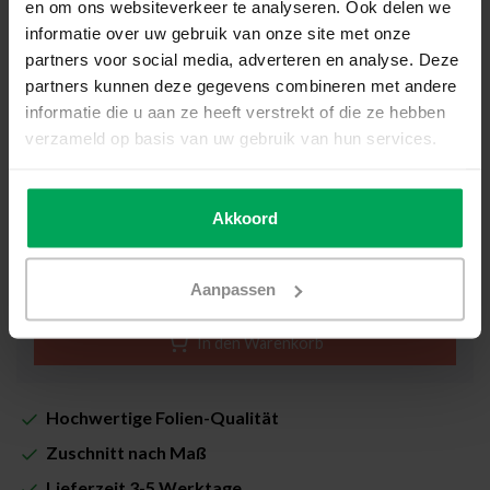
en om ons websiteverkeer te analyseren. Ook delen we
100
cm
informatie over uw gebruik van onze site met onze
partners voor social media, adverteren en analyse. Deze
Wie messe ich meine Fensterscheibe aus?
partners kunnen deze gegevens combineren met andere
informatie die u aan ze heeft verstrekt of die ze hebben
Ihr Preis (Inkl. MwSt. zzgl. Versandkosten):
€33,00
verzameld op basis van uw gebruik van hun services.
Inklusive Scalasol® SicherMontieren Garantie
Akkoord
Lieferzeit: 3-5 Werktage
Stückzahl
-
+
Aanpassen
In den Warenkorb
Hochwertige Folien-Qualität
Zuschnitt nach Maß
Lieferzeit 3-5 Werktage