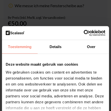
Wie messe ich meine Fensterscheibe aus?
Ihr Preis (Inkl. MwSt. zzgl. Versandkosten):
€50,00
Inklusive Scalasol® SicherMontieren Garantie
Lieferzeit: 3-5 Werktage
Toestemming
Details
Over
Stückzahl
-
+
Deze website maakt gebruik van cookies
In den Warenkorb
We gebruiken cookies om content en advertenties te
personaliseren, om functies voor social media te bieden
en om ons websiteverkeer te analyseren. Ook delen we
Hochwertige Folien-Qualität
informatie over uw gebruik van onze site met onze
Zuschnitt nach Maß
partners voor social media, adverteren en analyse. Deze
Lieferzeit 3-5 Werktage
partners kunnen deze gegevens combineren met andere
informatie die u aan ze heeft verstrekt of die ze hebben
Zusatzinformation?
Neem contact met ons op