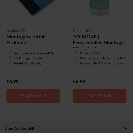
Scalasol®
Scalasol®
Montagerakel mit
TO-MOVE |
Filzkante
Fensterfolien Montage
Flüssigkeit
Zum dichten Auftragen von Folie
Konzentrat 15 ml
Mit Filz gegen Kratzer
Für eine bessere Montage der Folie
Rub bubbles off easily
Reduziert die Flüssigkeitsretention
€6,99
€6,99
Zum Produkt
Zum Produkt
Über Scalasol®