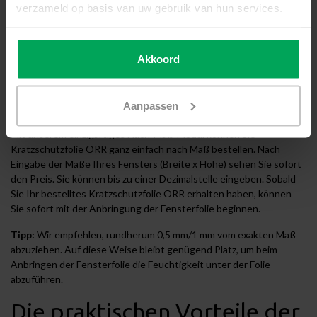
verzameld op basis van uw gebruik van hun services.
Produktbeschreibung
Bestellen Sie
Akkoord
Kratzschutzfolie ORR nach
Aanpassen
Maß
Mit unserem einzigartiges Nach-Maß-Modul können Sie
Kratzschutzfolie ORR ganz einfach nach Maß bestellen. Nach
Eingabe der Maße Ihres Fensters (Breite x Höhe) sehen Sie sofort
den Preis. Sie können bis zu einer Dezimalstelle eingeben. Sobald
Sie Ihr bestelltes Kratzschutzfolie ORR erhalten haben, können
Sie sofort mit der Anbringung der Fensterfolie beginnen.
Tipp:
Wir empfehlen, rundherum 0,5 mm/1 mm vom exakten Maß
abzuziehen. Auf diese Weise bleibt genügend Platz, um beim
Anbringen der Fensterfolie die Feuchtigkeit unter der Folie
abzuführen.
Die praktischen Vorteile der