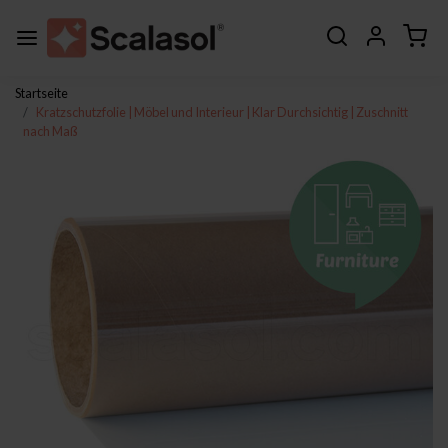
Startseite
Kratzschutzfolie | Möbel und Interieur | Klar Durchsichtig | Zuschnitt
nach Maß