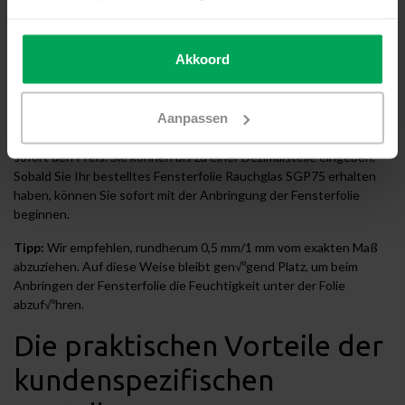
Bestellen Sie Fensterfolie
Akkoord
Rauchglas SGP75 nach Maß
Mit unserem einzigartiges Nach-Maß-Modul können Sie
Aanpassen
Fensterfolie Rauchglas SGP75 ganz einfach nach Maß bestellen.
Nach Eingabe der Maße Ihres Fensters (Breite x Höhe) sehen Sie
sofort den Preis. Sie können bis zu einer Dezimalstelle eingeben.
Sobald Sie Ihr bestelltes Fensterfolie Rauchglas SGP75 erhalten
haben, können Sie sofort mit der Anbringung der Fensterfolie
beginnen.
Tipp:
Wir empfehlen, rundherum 0,5 mm/1 mm vom exakten Maß
abzuziehen. Auf diese Weise bleibt gen√ºgend Platz, um beim
Anbringen der Fensterfolie die Feuchtigkeit unter der Folie
abzuf√ºhren.
Die praktischen Vorteile der
kundenspezifischen