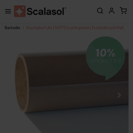
Startseite
Rauchglas Folie | SGP75 | Leicht getönt | Zuschnitt nach Maß
Zurück
Weite