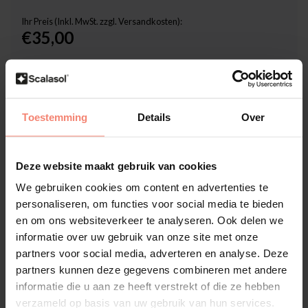
Ihr Preis (Inkl. MwSt. zzgl. Versandkosten):
€35,00
Inklusive Scalasol® SicherMontieren Garantie
Lieferzeit: 3-5 Werktage
Toestemming
Details
Over
Stückzahl
-
+
In den Warenkorb
Deze website maakt gebruik van cookies
We gebruiken cookies om content en advertenties te
personaliseren, om functies voor social media te bieden
Hochwertige Folien-Qualität
en om ons websiteverkeer te analyseren. Ook delen we
Zuschnitt nach Maß
informatie over uw gebruik van onze site met onze
partners voor social media, adverteren en analyse. Deze
Lieferzeit 3-5 Werktage
partners kunnen deze gegevens combineren met andere
Zusatzinformation?
Neem contact met ons op
informatie die u aan ze heeft verstrekt of die ze hebben
verzameld op basis van uw gebruik van hun services.
Produktbeschreibung