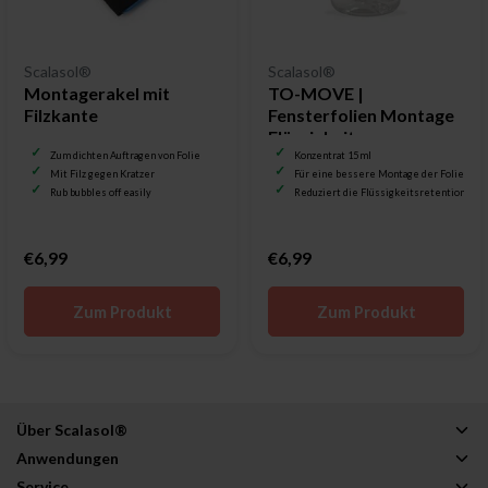
Scalasol®
Scalasol®
Montagerakel mit
TO-MOVE |
Filzkante
Fensterfolien Montage
Flüssigkeit
Zum dichten Auftragen von Folie
Konzentrat 15 ml
Mit Filz gegen Kratzer
Für eine bessere Montage der Folie
Rub bubbles off easily
Reduziert die Flüssigkeitsretention
€6,99
€6,99
Zum Produkt
Zum Produkt
Über Scalasol®
Anwendungen
Service