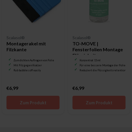
Scalasol®
Scalasol®
Montagerakel mit
TO-MOVE |
Filzkante
Fensterfolien Montage
Flüssigkeit
Zum dichten Auftragen von Folie
Konzentrat 15 ml
Mit Filz gegen Kratzer
Für eine bessere Montage der Folie
Rub bubbles off easily
Reduziert die Flüssigkeitsretention
€6,99
€6,99
Zum Produkt
Zum Produkt