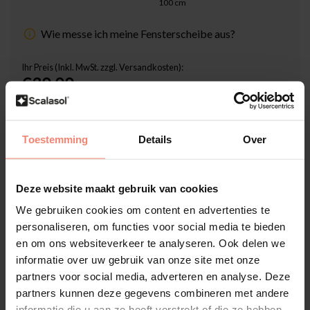
100
cm
Wie messe ich meine Fensterscheibe aus?
Ihr Preis (Inkl. MwSt. zzgl. Versandkosten):
€30,00
Inklusive Scalasol® SicherMontieren Garantie
Lieferzeit: 3-5 Werktage
Toestemming
Details
Over
Stückzahl
-
+
Deze website maakt gebruik van cookies
We gebruiken cookies om content en advertenties te
In den Warenkorb
personaliseren, om functies voor social media te bieden
en om ons websiteverkeer te analyseren. Ook delen we
Hochwertige Folien-Qualität
informatie over uw gebruik van onze site met onze
partners voor social media, adverteren en analyse. Deze
Zuschnitt nach Maß
partners kunnen deze gegevens combineren met andere
Lieferzeit 3-5 Werktage
informatie die u aan ze heeft verstrekt of die ze hebben