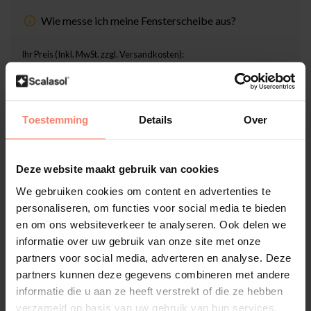
Wie messe ich meine Fensterscheibe aus?
Ihr Preis (Inkl. MwSt. zzgl. Versandkosten):
€22,00
Inklusive Scalasol® SicherMontieren Garantie
Toestemming
Details
Over
Lieferzeit: 3-5 Werktage
Stückzahl
-
+
Deze website maakt gebruik van cookies
We gebruiken cookies om content en advertenties te
In den Warenkorb
personaliseren, om functies voor social media te bieden
en om ons websiteverkeer te analyseren. Ook delen we
informatie over uw gebruik van onze site met onze
Hochwertige Folien-Qualität
partners voor social media, adverteren en analyse. Deze
Zuschnitt nach Maß
partners kunnen deze gegevens combineren met andere
Lieferzeit 3-5 Werktage
informatie die u aan ze heeft verstrekt of die ze hebben
verzameld op basis van uw gebruik van hun services.