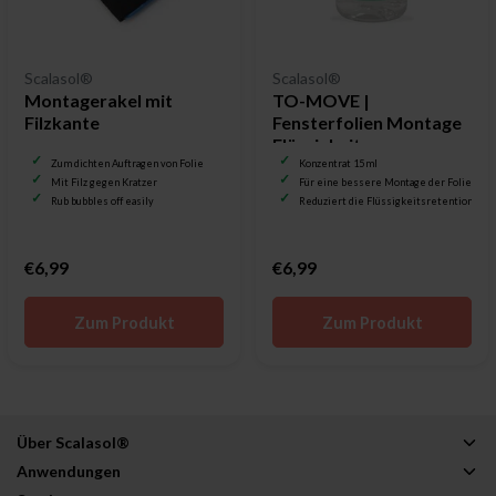
Scalasol®
Scalasol®
Montagerakel mit
TO-MOVE |
Filzkante
Fensterfolien Montage
Flüssigkeit
Zum dichten Auftragen von Folie
Konzentrat 15 ml
Mit Filz gegen Kratzer
Für eine bessere Montage der Folie
Rub bubbles off easily
Reduziert die Flüssigkeitsretention
€6,99
€6,99
Zum Produkt
Zum Produkt
Über Scalasol®
Anwendungen