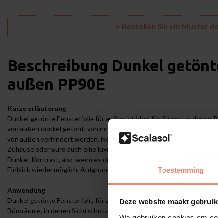
> Bestellen Sie ein Muster d
Beschreibung
Dunkel getönte
außen
PP90E
Kurze erläuterung
Dunkel getönte Fensterfolie für außen ist ideal für Räume, in denen Pr
von außen dunkel getönt, von innen jedoch heller. So bleibt die Sich
von außen verhindert werden. Neben dem Sichtschutz verleiht die D
Zuhause oder Büro auch eine luxuriöse und exklusive Ausstrahlung. D
Dunkel-Kontrast, also wenn es draußen heller ist als drinnen. Ist es 
Einblick wieder möglich. Aufgrund der dunklen Tönung reduziert die 
Toestemming
Anwendung
Dunkel getönte Fensterfolie für außen eignet sich besonders für R
Deze website maakt gebruik
Büroräume, in denen Sichtschutz gewünscht ist, ohne auf den Ausbli
We gebruiken cookies om cont