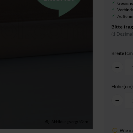
Geeigne
Verhinde
Außenm
Bitte tra
(1 Dezimal
Breite (cm
Höhe (cm)
Abbildung vergrößern
Wie me