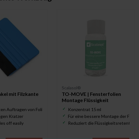
Scalasol®
el mit Filzkante
TO-MOVE | Fensterfolien
Montage Flüssigkeit
en Auftragen von Folie
Konzentrat 15 ml
gegen Kratzer
Für eine bessere Montage der Folie
es off easily
Reduziert die Flüssigkeitsretention