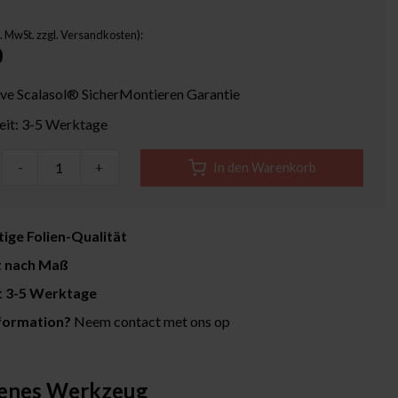
kl. MwSt. zzgl. Versandkosten):
0
ive Scalasol® SicherMontieren Garantie
zeit: 3-5 Werktage
-
+
In den Warenkorb
ige Folien-Qualität
t nach Maß
it 3-5 Werktage
formation?
Neem contact met ons op
enes Werkzeug