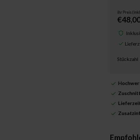
Ihr Preis (In
€48,0
Inklus
Liefer
Stückzahl
Hochwert
Zuschnit
Lieferze
Zusatzin
Empfohl