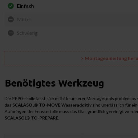
Einfach
Mittel
Schwierig
> Montageanleitung her
Benötigtes Werkzeug
Die PP90E-Folie lässt sich mithilfe unserer Montagetools problemlos 
das
SCALASOL® TO-MOVE Wasseradditiv
sind unerlässlich für e
Aufbringen der Fensterfolie muss das Glas gründlich gereinigt werde
SCALASOL® TO-PREPARE
.