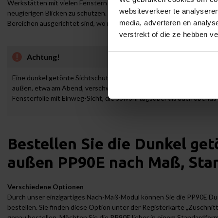
Werkstätten mit vielen Fenstern ist sie eine ideale Lösung, um Einb
websiteverkeer te analyseren
neugierigen Blicken zu schützen. Ebenso eignet sich die PP90E für Fe
media, adverteren en analys
Bereichen ausgerichtet sind, wo man sich etwas mehr Privatsphäre 
verstrekt of die ze hebben v
Achtung!
Eine dunkel getönte Sichtschutzfolie funktioniert auf Basis des Hel
außen, etwa am Abend, verschwindet der Sichtschutzeffekt und Einb
Fensterfolie mit Einweg-Sicht, die sowohl tagsüber als auch abends 
Bestellen Sie die
Dunkel getö
außen
PP90E nach Maß, Stan
Verschiedene Optionen
Durch unser einzigartiges Nach-Maß-Modul können Sie die PP90E Du
bestellen. Sie finden diese Option unter der Registerkarte „Zuschnitt
genau bestellen. Möchten Sie die PP90E lieber in einem Standardforma