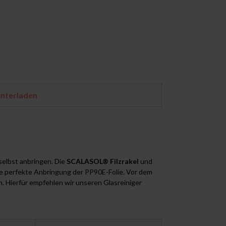
unterladen
selbst anbringen. Die
SCALASOL® Filzrakel
und
ine perfekte Anbringung der PP90E-Folie. Vor dem
n. Hierfür empfehlen wir unseren Glasreiniger