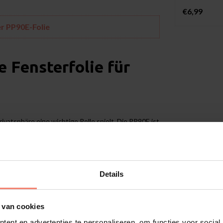
€6,99
er PP90E-Folie
 Fensterfolie für
ivatsphäre eine wichtige Rolle spielt. Die PP90E ist
t nach draußen erhalten, während neugierige Blicke
unkel getönte Fensterfolie für außen PP90E Ihrem
er dunkle Spiegeleffekt entsteht durch den Hell-
jedoch abends im Innenraum heller als außen, wird
Folie zudem die Blendung durch Sonnenlicht.
Details
äume wie Schlafzimmer, Wohnzimmer oder
 van cookies
ck verzichten zu müssen. Auch für Garagen oder
ent en advertenties te personaliseren, om functies voor social