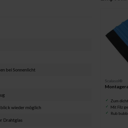
en bei Sonnenlicht
Scalasol®
Montagerak
eug
Zum dicht
inblick wieder möglich
Mit Filz 
Rub bubbl
er Drahtglas