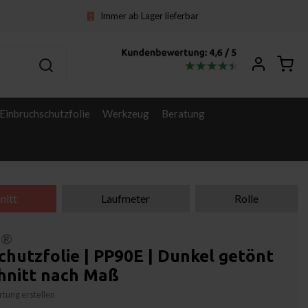
Immer ab Lager lieferbar
Einbruchschutzfolie
Werkzeug
Beratung
nitt
Laufmeter
Rolle
l®
chutzfolie | PP90E | Dunkel getönt
chnitt nach Maß
tung erstellen