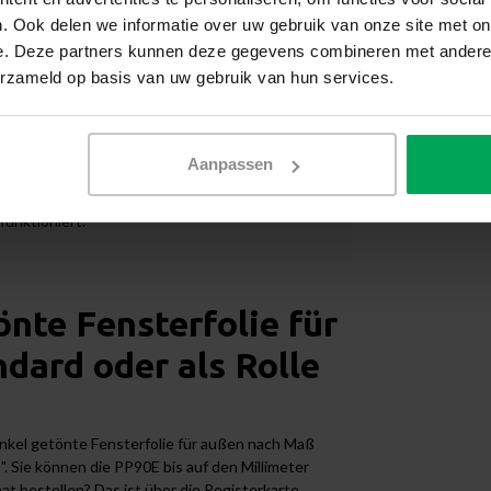
licke zu verhindern und gelagerte Gegenstände vor
. Ook delen we informatie over uw gebruik van onze site met on
nster, die zu belebten Straßen oder öffentlichen
e. Deze partners kunnen deze gegevens combineren met andere i
wünscht.
erzameld op basis van uw gebruik van hun services.
Aanpassen
l-Dunkel-Kontrasts. Wenn es innen heller ist als
licke werden wieder möglich. Es gibt keine
funktioniert.
nte Fensterfolie für
dard oder als Rolle
nkel getönte Fensterfolie für außen nach Maß
". Sie können die PP90E bis auf den Millimeter
t bestellen? Das ist über die Registerkarte