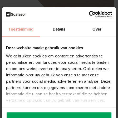
Scalasol®
Toestemming
Details
Over
Sichtschutzfolie | PPC30 |
Spionspiegelfolie Bronze | Pro
Deze website maakt gebruik van cookies
Rolle
We gebruiken cookies om content en advertenties te
Eigene Bewertung erstellen
personaliseren, om functies voor social media te bieden
Einseitiger Sichtschutz
en om ons websiteverkeer te analyseren. Ook delen we
Selbstklebend (Klebeschicht)
informatie over uw gebruik van onze site met onze
Innenmontage
partners voor social media, adverteren en analyse. Deze
Große:
*
partners kunnen deze gegevens combineren met andere
informatie die u aan ze heeft verstrekt of die ze hebben
verzameld op basis van uw gebruik van hun services.
Lieferzeit: 3-5 Werktage