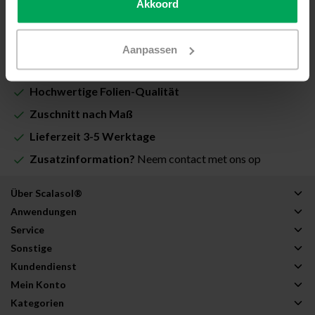
Akkoord
€660,45
In den Warenkorb
Aanpassen
Hochwertige Folien-Qualität
Zuschnitt nach Maß
Lieferzeit 3-5 Werktage
Zusatzinformation?
Neem contact met ons op
Über Scalasol®
Anwendungen
Service
Sonstige
Kundendienst
Mein Konto
Kategorien