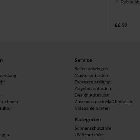
Rub bubbl
€6,99
n
Service
Selbst anbringen
wendung
Muster anfordern
cht
Expresszustellung
Angebot anfordern
e
Design Abteilung
ernehmen
Zuschnitt nach Maß bestellen
truktur
Videoanleitungen
Kategorien
Sonnenschutzfolie
ungen
UV Schutzfolie