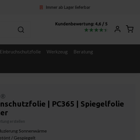
Immer ab Lager lieferbar
Einbruchschutzfolie
Werkzeug
Beratung
l®
schutzfolie | PC365 | Spiegelfolie
ter
tung erstellen
uzierung Sonnenwärme
etönt / Gespiegelt