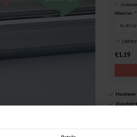
Außenm
Münster:
*
Liefer
€1,19
Hochwert
Zuschnit
Lieferze
Zusatzin
Abbildung vergrößern