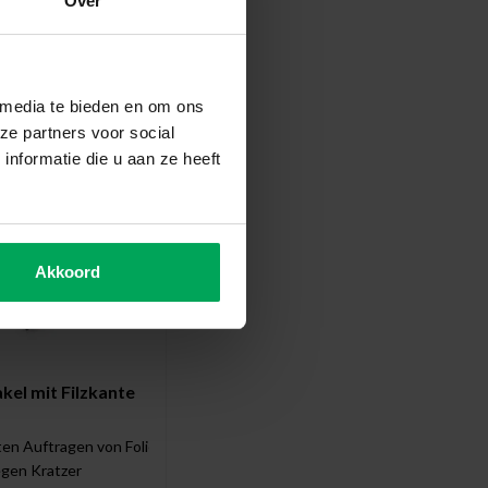
Over
enes Werkzeug
 media te bieden en om ons
ze partners voor social
nformatie die u aan ze heeft
Akkoord
el mit Filzkante
en Auftragen von Folie
gegen Kratzer