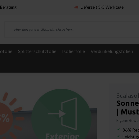
Beratung
Lieferzeit 3-5 Werktage
ofolie
Splitterschutzfolie
Isolierfolie
Verdunkelungsfolien
Scalaso
Sonnen
| Mus
Eigene Bewer
86% Red
Leicht g