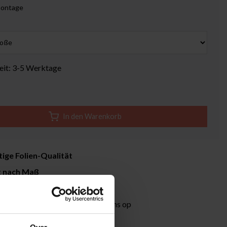
ontage
zeit: 3-5 Werktage
In den Warenkorb
ige Folien-Qualität
t nach Maß
it 3-5 Werktage
formation?
Neem contact met ons op