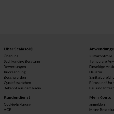
Über Scalasol®
Anwendunge
Über uns
Klimakontrolle
Sachkundige Beratung
Temporäre An
Bewertungen
Einseitige Ansi
Rücksendung
Haustür
Beschwerden
Sanitärbereich
Qualitätszeichen
Büros und Unt
Bekannt aus dem Radio
Bau und Infras
Kundendienst
Mein Konto
Cookie-Erklärung
anmelden
AGB
Meine Bestell