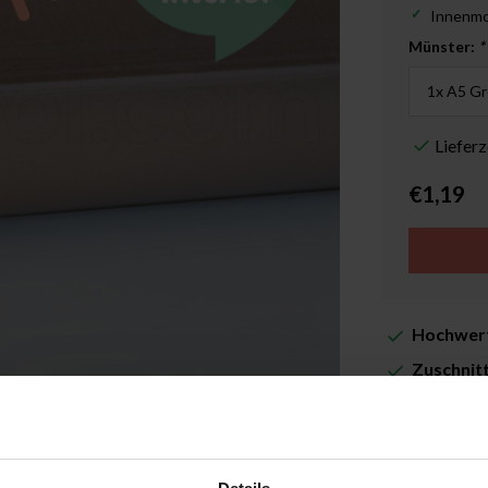
Innenm
Münster:
*
Liefer
€1,19
Hochwert
Zuschnit
Lieferze
Zusatzin
Abbildung vergrößern