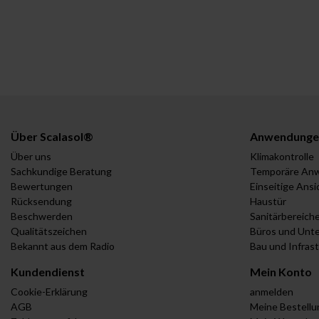
Über Scalasol®
Anwendunge
Über uns
Klimakontrolle
Sachkundige Beratung
Temporäre An
Bewertungen
Einseitige Ansi
Rücksendung
Haustür
Beschwerden
Sanitärbereich
Qualitätszeichen
Büros und Unt
Bekannt aus dem Radio
Bau und Infras
Kundendienst
Mein Konto
Cookie-Erklärung
anmelden
AGB
Meine Bestell