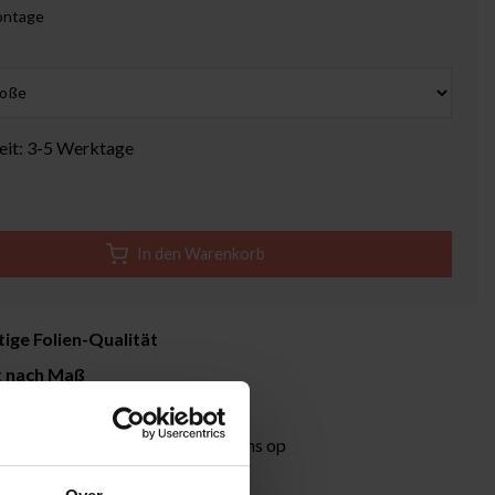
ontage
zeit: 3-5 Werktage
In den Warenkorb
ige Folien-Qualität
t nach Maß
it 3-5 Werktage
formation?
Neem contact met ons op