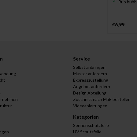
Rub bubbl
€6,99
n
Service
Selbst anbringen
wendung
Muster anfordern
cht
Expresszustellung
Angebot anfordern
e
Design Abteilung
ernehmen
Zuschnitt nach Maß bestellen
truktur
Videoanleitungen
Kategorien
Sonnenschutzfolie
ungen
UV Schutzfolie