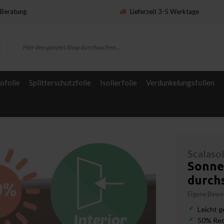
Beratung
Lieferzeit 3-5 Werktage
ofolie
Splitterschutzfolie
Isolierfolie
Verdunkelungsfolien
Scalaso
Sonnen
durchs
Eigene Bewer
Leicht g
50% Red