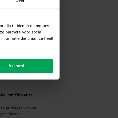
Over
enes Werkzeug
 media te bieden en om ons
ze partners voor social
nformatie die u aan ze heeft
Akkoord
el mit Filzkante
en Auftragen von Folie
gegen Kratzer