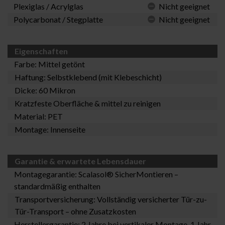
Plexiglas / Acrylglas
Nicht geeignet
Polycarbonat / Stegplatte
Nicht geeignet
Eigenschaften
Farbe: Mittel getönt
Haftung: Selbstklebend (mit Klebeschicht)
Dicke: 60 Mikron
Kratzfeste Oberfläche & mittel zu reinigen
Material: PET
Montage: Innenseite
Garantie & erwartete Lebensdauer
Montagegarantie:
Scalasol® SicherMontieren
–
standardmäßig enthalten
Transportversicherung: Vollständig versicherter Tür-zu-
Tür-Transport – ohne Zusatzkosten
Herstellergarantie: 2 Jahre bei vertikaler Montage, 1 Jahr