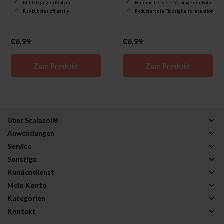
Mit Filz gegen Kratzer
Für eine bessere Montage der Folie
Rub bubbles off easily
Reduziert die Flüssigkeitsretention
€6,99
€6,99
Zum Produkt
Zum Produkt
Über Scalasol®
Anwendungen
Service
Sonstige
Kundendienst
Mein Konto
Kategorien
Kontakt