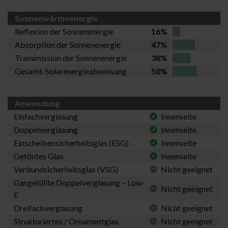
Sonnenwärmeenergie
Reflexion der Sonnenenergie
16%
Absorption der Sonnenenergie
47%
Transmission der Sonnenenergie
38%
Gesamt-Solarenergieabweisung
50%
Anwendung
Einfachverglasung
Innenseite
Doppelverglasung
Innenseite
Einscheibensicherheitsglas (ESG)
Innenseite
Getöntes Glas
Innenseite
Verbundsicherheitsglas (VSG)
Nicht geeignet
Gasgefüllte Doppelverglasung – Low-
Nicht geeignet
E
Dreifachverglasung
Nicht geeignet
Strukturiertes / Ornamentglas
Nicht geeignet