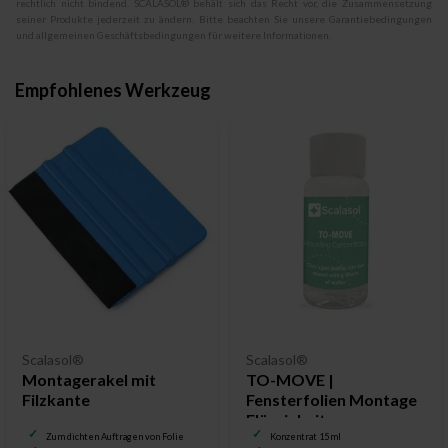
rechtlich nicht bindend. SCALASOL® behält sich das Recht vor, die Zusammensetzung
seiner Produkte jederzeit zu ändern. Bitte beachten Sie unsere Garantiebedingungen
und allgemeinen Geschäftsbedingungen für weitere Informationen.
Empfohlenes Werkzeug
Scalasol®
Scalasol®
Montagerakel mit
TO-MOVE |
Filzkante
Fensterfolien Montage
Flüssigkeit
Zum dichten Auftragen von Folie
Konzentrat 15 ml