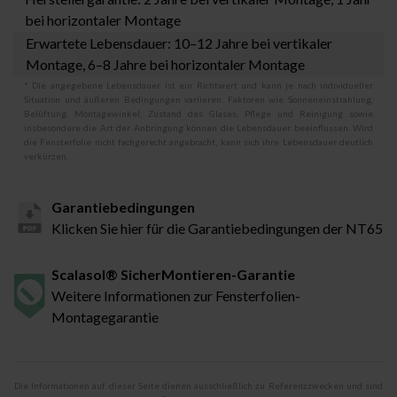
bei horizontaler Montage
Erwartete Lebensdauer: 10–12 Jahre bei vertikaler
Montage, 6–8 Jahre bei horizontaler Montage
* Die angegebene Lebensdauer ist ein Richtwert und kann je nach individueller
Situation und äußeren Bedingungen variieren. Faktoren wie Sonneneinstrahlung,
Belüftung, Montagewinkel, Zustand des Glases, Pflege und Reinigung sowie
insbesondere die Art der Anbringung können die Lebensdauer beeinflussen. Wird
die Fensterfolie nicht fachgerecht angebracht, kann sich ihre Lebensdauer deutlich
verkürzen.
Garantiebedingungen
Klicken Sie hier für die Garantiebedingungen der NT65
Scalasol® SicherMontieren-Garantie
Weitere Informationen zur Fensterfolien-
Montagegarantie
Die Informationen auf dieser Seite dienen ausschließlich zu Referenzzwecken und sind