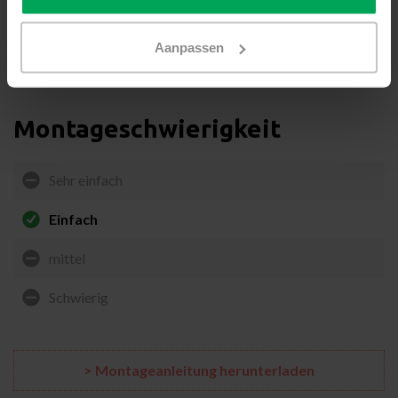
so kann das Risiko eines thermischen Bruchs vermieden
werden.
Klicken Sie hier für die Außenversion bzw.
Aanpassen
„Exterieur“ Variante (NT65E).
Montageschwierigkeit
Sehr einfach
Einfach
mittel
Schwierig
> Montageanleitung herunterladen