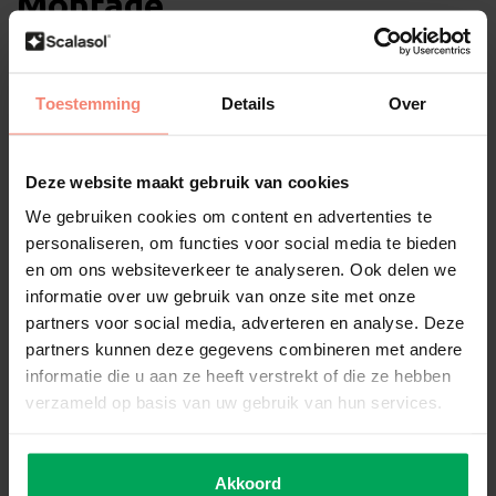
Montage
Vorbereitung
Bevor Sie die NT65 anbringen, müssen die notwendigen
Toestemming
Details
Over
Vorbereitungen getroffen werden. Das Glas sollte gründlich mit
SCALASOL® TO-PREPARE
und dem
SCALASOL® Glasschaber
gereinigt werden.
Deze website maakt gebruik van cookies
Montage Innenseite der Glases
We gebruiken cookies om content en advertenties te
Die NT65 wird auf der Innenseite des Fensters angebracht. Sie ist
personaliseren, om functies voor social media te bieden
für alle Arten von Flachglas geeignet, mit Ausnahme von Low-E-
en om ons websiteverkeer te analyseren. Ook delen we
Glas und Dreifachverglasung.
informatie over uw gebruik van onze site met onze
partners voor social media, adverteren en analyse. Deze
Low-E / Dreifachverglasung
partners kunnen deze gegevens combineren met andere
informatie die u aan ze heeft verstrekt of die ze hebben
Wenn Sie über Hochleistungsverglasung (Low-E /
verzameld op basis van uw gebruik van hun services.
Dreifachverglasung) verfügen, darf die
NT65
nicht auf der
Innenseite des Glases angebracht werden. Dies kann zu einem
thermischen Glasbruch führen. Sonnenschutzfolien müssen bei
Akkoord
Low-E-Glas stets an der Außenseite angebracht werden. Nur