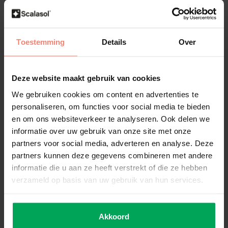
Vorbereitung
Bevor Sie die NT75 anbringen, müssen die notwendigen
Vorbereitungen getroffen werden. Das Glas sollte gründlich mit
Toestemming
Details
Over
SCALASOL® TO-PREPARE
und dem
SCALASOL® Glasschaber
gereinigt werden.
Deze website maakt gebruik van cookies
Montage Innenseite der Glases
Die NT75 wird auf der Innenseite des Fensters angebracht. Sie ist
We gebruiken cookies om content en advertenties te
für alle Arten von Flachglas geeignet, mit Ausnahme von Low-E-
personaliseren, om functies voor social media te bieden
Glas und Dreifachverglasung.
en om ons websiteverkeer te analyseren. Ook delen we
informatie over uw gebruik van onze site met onze
partners voor social media, adverteren en analyse. Deze
Low-E / Dreifachverglasung
partners kunnen deze gegevens combineren met andere
informatie die u aan ze heeft verstrekt of die ze hebben
Wenn Sie über Hochleistungsverglasung (Low-E /
verzameld op basis van uw gebruik van hun services.
Dreifachverglasung) verfügen, darf die
NT75
nicht auf der
Innenseite des Glases angebracht werden. Dies kann zu einem
thermischen Glasbruch führen. Sonnenschutzfolien müssen bei
Low-E-Glas stets an der Außenseite angebracht werden. Nur
Akkoord
so kann das Risiko eines thermischen Bruchs vermieden