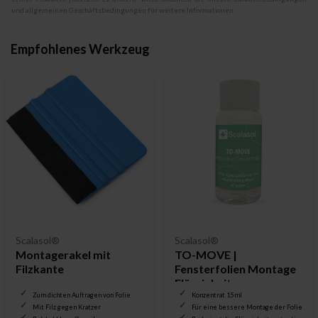
und allgemeinen Geschäftsbedingungen für weitere Informationen.
Empfohlenes Werkzeug
Scalasol®
Scalasol®
Montagerakel mit
TO-MOVE |
Filzkante
Fensterfolien Montage
Flüssigkeit
Zum dichten Auftragen von Folie
Konzentrat 15 ml
Mit Filz gegen Kratzer
Für eine bessere Montage der Folie