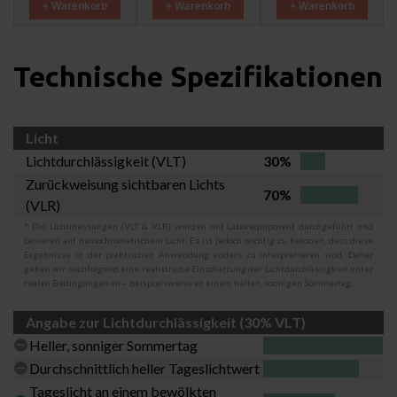
+ Warenkorb
+ Warenkorb
+ Warenkorb
Technische Spezifikationen
Licht
Lichtdurchlässigkeit (VLT)
30%
Zurückweisung sichtbaren Lichts
70%
(VLR)
* Die Lichtmessungen (VLT & VLR) wurden mit Laborequipment durchgeführt und
basieren auf monochromatischem Licht. Es ist jedoch wichtig zu betonen, dass diese
Ergebnisse in der praktischen Anwendung anders zu interpretieren sind. Daher
geben wir nachfolgend eine realistische Einschätzung der Lichtdurchlässigkeit unter
realen Bedingungen an – beispielsweise an einem hellen, sonnigen Sommertag.
Angabe zur Lichtdurchlässigkeit (30% VLT)
Heller, sonniger Sommertag
Durchschnittlich heller Tageslichtwert
Tageslicht an einem bewölkten