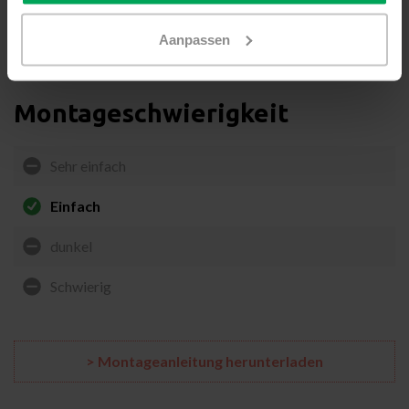
werden.
Klicken Sie hier für die Außenversion bzw.
„Exterieur“ Variante (NT75E).
Aanpassen
Montageschwierigkeit
Sehr einfach
Einfach
dunkel
Schwierig
> Montageanleitung herunterladen