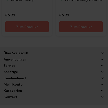
Rub bubbles off easily
Reduziert die Flüssigkeitsretention
€6,99
€6,99
Zum Produkt
Zum Produkt
Über Scalasol®
Anwendungen
Service
Sonstige
Kundendienst
Mein Konto
Kategorien
Kontakt