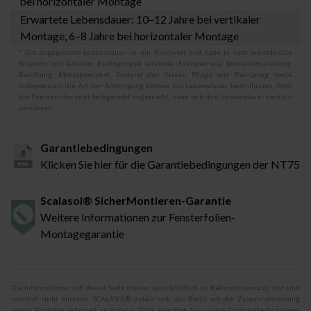
bei horizontaler Montage
Erwartete Lebensdauer: 10–12 Jahre bei vertikaler
Montage, 6–8 Jahre bei horizontaler Montage
* Die angegebene Lebensdauer ist ein Richtwert und kann je nach individueller
Situation und äußeren Bedingungen variieren. Faktoren wie Sonneneinstrahlung,
Belüftung, Montagewinkel, Zustand des Glases, Pflege und Reinigung sowie
insbesondere die Art der Anbringung können die Lebensdauer beeinflussen. Wird
die Fensterfolie nicht fachgerecht angebracht, kann sich ihre Lebensdauer deutlich
verkürzen.
Garantiebedingungen
Klicken Sie hier für die Garantiebedingungen der NT75
Scalasol® SicherMontieren-Garantie
Weitere Informationen zur Fensterfolien-
Montagegarantie
Die Informationen auf dieser Seite dienen ausschließlich zu Referenzzwecken und sind
rechtlich nicht bindend. SCALASOL® behält sich das Recht vor, die Zusammensetzung
seiner Produkte jederzeit zu ändern. Bitte beachten Sie unsere Garantiebedingungen