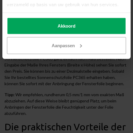
verzameld op basis van uw gebruik van hun services.
Produktbeschreibung
Bestellen Sie
Akkoord
Sonnenschutzfolie PC365
nach Maß
Aanpassen
Mit unserem einzigartiges Nach-Maß-Modul können Sie
Sonnenschutzfolie PC365 ganz einfach nach Maß bestellen. Nach
Eingabe der Maße Ihres Fensters (Breite x Höhe) sehen Sie sofort
den Preis. Sie können bis zu einer Dezimalstelle eingeben. Sobald
Sie Ihr bestelltes Sonnenschutzfolie PC365 erhalten haben,
können Sie sofort mit der Anbringung der Fensterfolie beginnen.
Tipp:
Wir empfehlen, rundherum 0,5 mm/1 mm vom exakten Maß
abzuziehen. Auf diese Weise bleibt genügend Platz, um beim
Anbringen der Fensterfolie die Feuchtigkeit unter der Folie
abzuführen.
Die praktischen Vorteile der