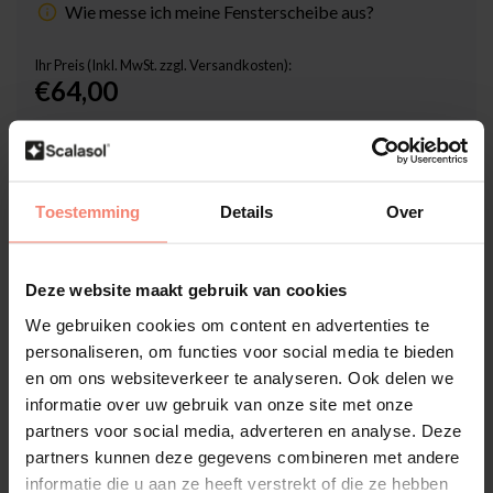
Wie messe ich meine Fensterscheibe aus?
Ihr Preis (Inkl. MwSt. zzgl. Versandkosten):
€64,00
Inklusive Scalasol® SicherMontieren Garantie
Lieferzeit: 3-5 Werktage
Toestemming
Details
Over
Stückzahl
-
+
Deze website maakt gebruik van cookies
In den Warenkorb
We gebruiken cookies om content en advertenties te
personaliseren, om functies voor social media te bieden
Hochwertige Folien-Qualität
en om ons websiteverkeer te analyseren. Ook delen we
Zuschnitt nach Maß
informatie over uw gebruik van onze site met onze
partners voor social media, adverteren en analyse. Deze
Lieferzeit 3-5 Werktage
partners kunnen deze gegevens combineren met andere
Zusatzinformation?
Neem contact met ons op
informatie die u aan ze heeft verstrekt of die ze hebben