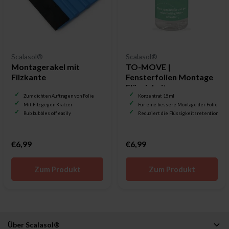
Scalasol®
Scalasol®
Montagerakel mit
TO-MOVE |
Filzkante
Fensterfolien Montage
Flüssigkeit
Zum dichten Auftragen von Folie
Konzentrat 15 ml
Mit Filz gegen Kratzer
Für eine bessere Montage der Folie
Rub bubbles off easily
Reduziert die Flüssigkeitsretention
€6,99
€6,99
Zum Produkt
Zum Produkt
Über Scalasol®