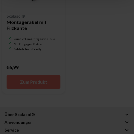
Scalasol®
Montagerakel mit
Filzkante
Zum dichten Auftragen von Folie
Mit Filz gegen Kratzer
Rub bubbles off easily
€6,99
Zum Produkt
Über Scalasol®
Anwendungen
Service