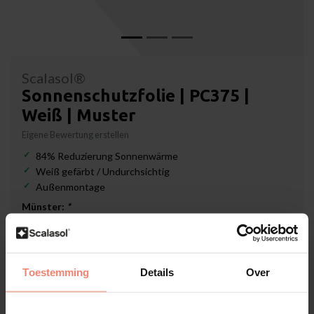
Scalasol®
Sonnenschutzfolie | PC375 |
Weiß | Muster
Eigene Bewertung erstellen
84% Reduzierung Sonnenwärme
Weiß gefärbt / Undurchsichtig
Außenmontage
Münster:
*
Lieferzeit: 3-5 Werktage
Toestemming
Details
Over
€1,19