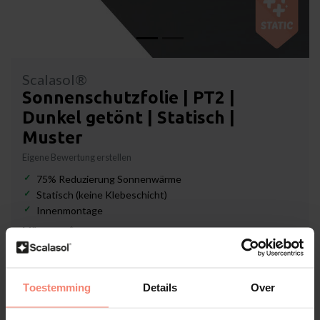
Scalasol®
Sonnenschutzfolie | PT2 |
Dunkel getönt | Statisch |
Muster
Eigene Bewertung erstellen
75% Reduzierung Sonnenwärme
Statisch (keine Klebeschicht)
Innenmontage
Münster:
*
Toestemming
Details
Over
Lieferzeit: 3-5 Werktage