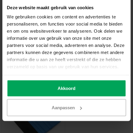
€1,19
Deze website maakt gebruik van cookies
We gebruiken cookies om content en advertenties te
In den Warenkorb
personaliseren, om functies voor social media te bieden
en om ons websiteverkeer te analyseren. Ook delen we
informatie over uw gebruik van onze site met onze
Hochwertige Folien-Qualität
partners voor social media, adverteren en analyse. Deze
Zuschnitt nach Maß
partners kunnen deze gegevens combineren met andere
Lieferzeit 3-5 Werktage
informatie die u aan ze heeft verstrekt of die ze hebben
verzameld op basis van uw gebruik van hun services.
Zusatzinformation?
Neem contact met ons op
Empfohlenes Werkzeug
Akkoord
Aanpassen