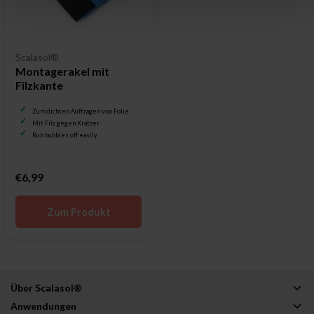
Scalasol®
Montagerakel mit
Filzkante
Zum dichten Auftragen von Folie
Mit Filz gegen Kratzer
Rub bubbles off easily
€6,99
Zum Produkt
Über Scalasol®
Anwendungen